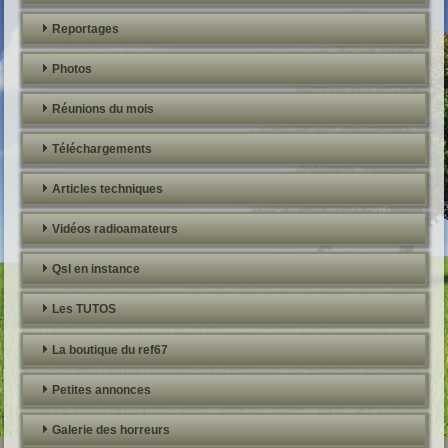
Reportages
Photos
Réunions du mois
Téléchargements
Articles techniques
Vidéos radioamateurs
Qsl en instance
Les TUTOS
La boutique du ref67
Petites annonces
Galerie des horreurs