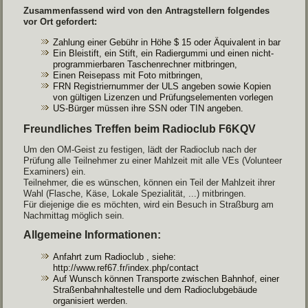
Zusammenfassend wird von den Antragstellern folgendes
vor Ort gefordert:
Zahlung einer Gebühr in Höhe $ 15 oder Äquivalent in bar
Ein Bleistift, ein Stift, ein Radiergummi und einen nicht-
programmierbaren Taschenrechner mitbringen,
Einen Reisepass mit Foto mitbringen,
FRN Registriernummer der ULS angeben sowie Kopien
von gültigen Lizenzen und Prüfungselementen vorlegen
US-Bürger müssen ihre SSN oder TIN angeben.
Freundliches Treffen beim Radioclub F6KQV
Um den OM-Geist zu festigen, lädt der Radioclub nach der
Prüfung alle Teilnehmer zu einer Mahlzeit mit alle VEs (Volunteer
Examiners) ein.
Teilnehmer, die es wünschen, können ein Teil der Mahlzeit ihrer
Wahl (Flasche, Käse, Lokale Spezialität, ...) mitbringen.
Für diejenige die es möchten, wird ein Besuch in Straßburg am
Nachmittag möglich sein.
Allgemeine Informationen:
Anfahrt zum
Radioclub
, siehe:
http://www.ref67.fr/index.php/contact
Auf Wunsch können
Transporte zwischen
Bahnhof, einer
Straßenbahnhaltestelle
und
dem
Radioclubgebäude
organisiert
werden.