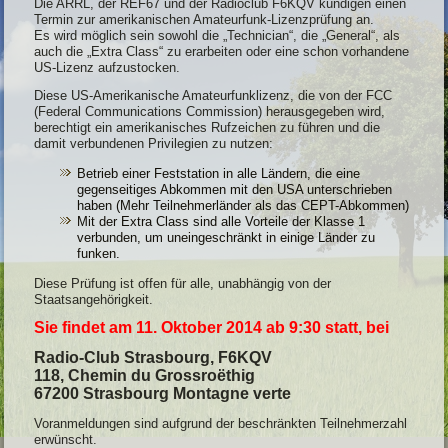
Die ARRL, der REF67 und der Radioclub F6KQV kündigen einen
nzprüfung
Termin zur amerikanischen Amateurfunk-Lizenzprüfung an.
Es wird möglich sein sowohl die „Technician“, die „General“, als
auch die „Extra Class“ zu erarbeiten oder eine schon vorhandene
US-Lizenz aufzustocken.
Diese US-Amerikanische Amateurfunklizenz, die
von der FCC
(
Federal Communications Commission) herausgegeben wird,
berechtigt ein amerikanisches Rufzeichen zu führen und die
damit verbundenen Privilegien zu nutzen:
Betrieb einer Feststation in alle Ländern, die eine
gegenseitiges Abkommen mit den USA unterschrieben
haben (Mehr Teilnehmerländer als das CEPT-Abkommen)
Mit der Extra Class sind alle Vorteile der Klasse 1
verbunden, um uneingeschränkt in einige Länder zu
funken.
Diese Prüfung ist offen für alle, unabhängig von der
Staatsangehörigkeit.
Sie findet am 11. Oktober 2014 ab 9:30 statt, bei
Radio-Club Strasbourg, F6KQV
118, Chemin du Grossroëthig
67200 Strasbourg Montagne verte
Voranmeldungen sind aufgrund der beschränkten Teilnehmerzahl
erwünscht.