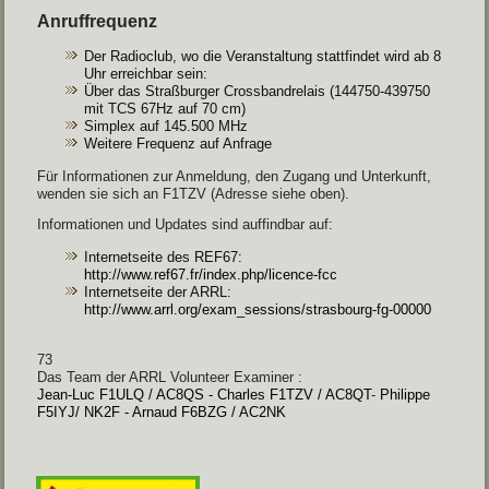
Anruffrequenz
Der Radioc
lub, wo
die Veranstaltung stattfindet wird ab 8
Uhr
erreichbar sein
:
Über das Straßburger Crossbandrelais
(144750-439750
mit
TCS
67Hz
auf 70
cm)
Simplex
auf
145.500
MHz
Weitere
Frequenz
auf Anfrage
Für
Informationen zur Anmeldung
, den Zugang und
Unterkunft,
w
enden
sie sich an
F1TZV
(Adresse siehe
oben).
Informationen und Updates
sind
auffindbar auf:
Internetseite des
REF67
:
http://www.ref67.fr/index.php/licence-fcc
Internetseite der
ARRL
:
http://www.arrl.org/exam_sessions/strasbourg-fg-00000
73
Das Team der
ARRL
Volunteer
Examiner
:
Jean-Luc F1ULQ / AC8QS - Charles F1TZV / AC8QT
-
Philippe
F5IYJ/ NK2F - Arnaud F6BZG / AC2NK