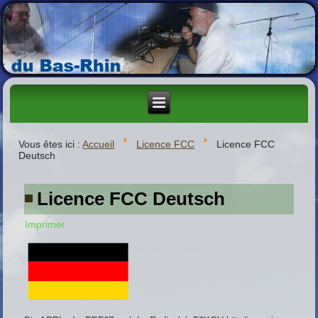
Vous êtes ici :
Accueil
Licence FCC
Licence FCC
Deutsch
L,
Licence FCC Deutsch
67
Imprimer
oclub
KQV
digen
n
min
rikanischen
teurfunk-