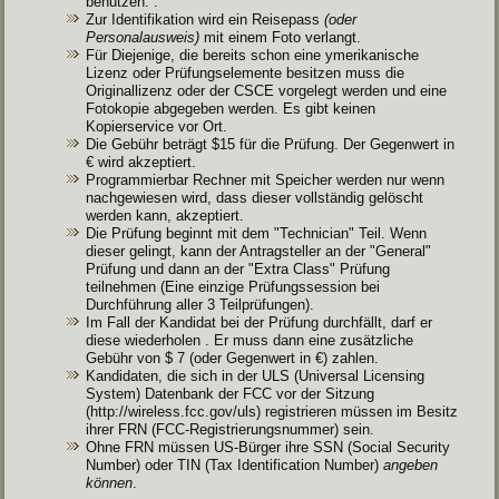
benutzen. .
Zur Identifikation wird ein Reisepass
(oder
Personalausweis)
mit einem Foto verlangt.
Für Diejenige, die bereits schon eine ymerikanische
Lizenz oder Prüfungselemente besitzen muss die
Originallizenz oder der CSCE vorgelegt werden und eine
Fotokopie abgegeben werden. Es gibt keinen
Kopierservice vor Ort.
Die Gebühr beträgt $15 für die Prüfung. Der Gegenwert in
€ wird akzeptiert.
Programmierbar Rechner mit Speicher werden nur wenn
nachgewiesen wird, dass dieser vollständig gelöscht
werden kann, akzeptiert.
Die Prüfung beginnt mit dem "Technician" Teil. Wenn
dieser gelingt, kann der Antragsteller an der "General"
Prüfung und dann an der "Extra Class" Prüfung
teilnehmen (Eine einzige Prüfungssession bei
Durchführung aller 3 Teilprüfungen).
Im Fall der Kandidat bei der Prüfung durchfällt, darf er
diese wiederholen . Er muss dann eine zusätzliche
Gebühr von $ 7 (oder Gegenwert in €) zahlen.
Kandidaten, die sich in der ULS (Universal Licensing
System) Datenbank der FCC vor der Sitzung
(http://wireless.fcc.gov/uls) registrieren müssen im Besitz
ihrer FRN (FCC-Registrierungsnummer) sein.
Ohne FRN müssen US-Bürger ihre SSN (Social Security
Number) oder TIN (Tax Identification Number)
angeben
können
.