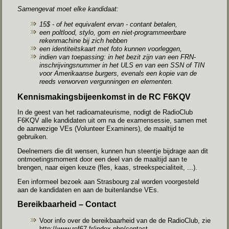
Samengevat moet elke kandidaat:
15$ - of het equivalent ervan - contant betalen,
een poltlood, stylo, gom en niet-programmeerbare
rekenmachine bij zich hebben
een identiteitskaart met foto kunnen voorleggen,
indien van toepassing: in het bezit zijn van een FRN-
inschrijvingsnummer in het ULS en van een SSN of TIN
voor Amerikaanse burgers, evenals een kopie van de
reeds verworven vergunningen en elementen.
Kennismakingsbijeenkomst in de RC F6KQV
In de geest van het radioamateurisme, nodigt de RadioClub
F6KQV alle kandidaten uit om na de examensessie, samen met
de aanwezige VEs (Volunteer Examiners), de maaltijd te
gebruiken.
Deelnemers die dit wensen, kunnen hun steentje bijdrage aan dit
ontmoetingsmoment door een deel van de maaltijd aan te
brengen, naar eigen keuze (fles, kaas, streekspecialiteit, ...).
Een informeel bezoek aan Strasbourg zal worden voorgesteld
aan de kandidaten en aan de buitenlandse VEs.
Bereikbaarheid – Contact
Voor info over de bereikbaarheid van de de RadioClub, zie
http://www.ref67.fr/index.php/contact