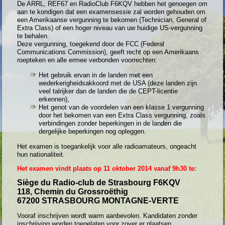
De ARRL, REF67 en RadioClub F6KQV hebben het genoegen om
aan te kondigen dat een examensessie zal worden gehouden om
een Amerikaanse vergunning te bekomen (Technician, General of
Extra Class) of een hoger niveau van uw huidige US-vergunning
te behalen.
Deze vergunning, toegekend door de FCC (Federal
Communications Commission), geeft recht op een Amerikaans
roepteken en alle ermee verbonden voorrechten:
Het gebruik ervan in de landen met een
wederkerigheidsakkoord met de USA (deze landen zijn
veel talrijker dan de landen die de CEPT-licentie
erkennen),
Het genot van de voordelen van een klasse 1 vergunning
door het bekomen van een Extra Class vergunning, zoals
verbindingen zonder beperkingen in de landen die
dergelijke beperkingen nog opleggen.
Het examen is toegankelijk voor alle radioamateurs, ongeacht
hun nationaliteit.
Het examen vindt plaats op 11 oktober 2014 vanaf 9h30 te:
Siège du Radio-club de Strasbourg F6KQV
118, Chemin du Grossroëthig
67200 STRASBOURG MONTAGNE-VERTE
Vooraf inschrijven wordt warm aanbevolen. Kandidaten zonder
inschrijving worden toegelaten voor zover er plaatsen