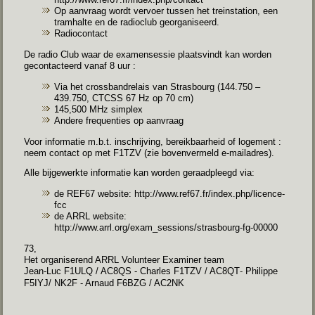
Op aanvraag wordt vervoer tussen het treinstation, een
tramhalte en de radioclub georganiseerd.
Radiocontact
De radio Club waar de examensessie plaatsvindt kan worden
gecontacteerd vanaf 8 uur :
Via het crossbandrelais van Strasbourg (144.750 –
439.750, CTCSS 67 Hz op 70 cm)
145,500 MHz simplex
Andere frequenties op aanvraag
Voor informatie m.b.t. inschrijving, bereikbaarheid of logement :
neem contact op met F1TZV (zie bovenvermeld e-mailadres).
Alle bijgewerkte informatie kan worden geraadpleegd via:
de REF67 website:
http://www.ref67.fr/index.php/licence-
fcc
de ARRL website:
http://www.arrl.org/exam_sessions/strasbourg-fg-00000
73,
Het organiserend ARRL Volunteer Examiner team
Jean-Luc F1ULQ / AC8QS - Charles F1TZV / AC8QT
-
Philippe
F5IYJ/ NK2F - Arnaud F6BZG / AC2NK