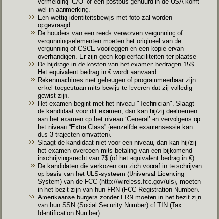
vermelding ‘C/O’ of een postbus gehuurd in de USA komt
wel in aanmerking.
Een wettig identiteitsbewijs met foto zal worden
opgevraagd.
De houders van een reeds verworven vergunning of
vergunningselementen moeten het origineel van de
vergunning of CSCE voorleggen en een kopie ervan
overhandigen. Er zijn geen kopieerfaciliteiten ter plaatse.
De bijdrage in de kosten van het examen bedragen 15$ .
Het equivalent bedrag in € wordt aanvaard.
Rekenmachines met geheugen of programmeerbaar zijn
enkel toegestaan mits bewijs te leveren dat zij volledig
gewist zijn.
Het examen begint met het niveau "Technician". Slaagt
de kandidaat voor dit examen, dan kan hij/zij deelnemen
aan het examen op het niveau ‘General’ en vervolgens op
het niveau “Extra Class” (eenzelfde examensessie kan
dus 3 trajecten omvatten).
Slaagt de kandidaat niet voor een niveau, dan kan hij/zij
het examen overdoen mits betaling van een bijkomend
inschrijvingsrecht van 7$ (of het equivalent bedrag in €).
De kandidaten die verkozen om zich vooraf in te schrijven
op basis van het ULS-systeem (Universal Licencing
System) van de FCC (
http://wireless.fcc.gov/uls
), moeten
in het bezit zijn van hun FRN (FCC Registration Number).
Amerikaanse burgers zonder FRN moeten in het bezit zijn
van hun SSN (Social Security Number) of TIN (Tax
Identification Number).