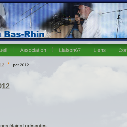
ueil
Association
Liaison67
Liens
Con
12
pot 2012
012
nnes étaient présentes,