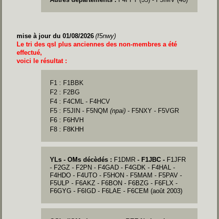
mise à jour du 01/08/2026
(f5nwy)
Le tri des qsl plus anciennes des non-membres a été
effectué,
voici le résultat :
F1 : F1BBK
F2 : F2BG
F4 :
F4CML - F4HCV
F5 : F5JIN - F5NQM
(npai)
- F5NXY - F5VGR
F6 : F6HVH
F8 : F8KHH
YLs - OMs décèdés :
F1DMR
- F1JBC -
F1JFR
-
F2GZ -
F2PN -
F4GAD -
F4GDK -
F4HAL -
F4HDO
-
F4UTO -
F5HON
- F5MAM
- F5PAV -
F5ULP -
F6AKZ
- F6BON -
F6BZG
- F6FLX -
F6GYG - F6IGD
-
F6LAE
-
F6CEM (août 2003)