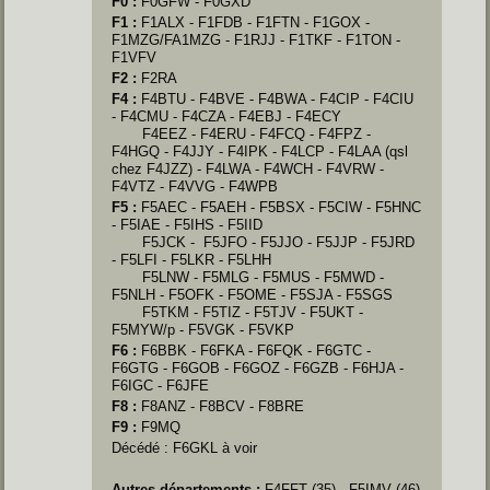
F0 :
F0GFW - F0GXD
F1 :
F1ALX - F1FDB - F1FTN -
F1GOX
-
F1MZG/FA1MZG - F1RJJ - F1TKF - F1TON -
F1VFV
F2 :
F2RA
F4 :
F4BTU - F4BVE - F4BWA - F4CIP - F4CIU
- F4CMU - F4CZA - F4EBJ - F4ECY
F4EEZ - F4ERU - F4FCQ - F4FPZ -
F4HGQ - F4JJY - F4IPK - F4LCP - F4LAA (qsl
chez F4JZZ) - F4LWA - F4WCH - F4VRW -
F4VTZ - F4VVG - F4WPB
F5 :
F5AEC - F5AEH - F5BSX - F5CIW - F5HNC
- F5IAE - F5IHS - F5IID
F5JCK -
F5JFO
- F5JJO - F5JJP - F5JRD
- F5LFI - F5LKR - F5LHH
F5LNW - F5MLG - F5MUS - F5MWD -
F5NLH - F5OFK - F5OME - F5SJA - F5SGS
F5TKM - F5TIZ - F5TJV - F5UKT -
F5MYW/p
- F5VGK - F5VKP
F6 :
F6BBK - F6FKA - F6FQK - F6GTC -
F6GTG - F6GOB - F6GOZ - F6GZB - F6HJA -
F6IGC - F6JFE
F8 :
F8ANZ - F8BCV - F8BRE
F9 :
F9MQ
Décédé :
F6GKL à voir
Autres départements :
F4FFT (35) - F5IMV (46)