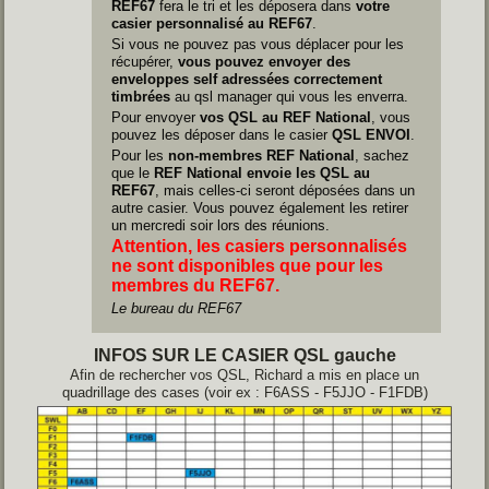
REF67
fera le tri et les déposera dans
votre
casier personnalisé au REF67
.
Si vous ne pouvez pas vous déplacer pour les
récupérer,
vous pouvez envoyer des
enveloppes self adressées correctement
timbrées
au qsl manager qui vous les enverra.
Pour envoyer
vos QSL au REF National
, vous
pouvez les déposer dans le casier
QSL ENVOI
.
Pour les
non-membres REF National
, sachez
que le
REF National envoie les QSL au
REF67
, mais celles-ci seront déposées dans un
autre casier. Vous pouvez également les retirer
un mercredi soir lors des réunions.
Attention, les casiers personnalisés
ne sont disponibles que pour les
membres du REF67.
Le bureau du REF67
INFOS SUR LE CASIER QSL gauche
Afin de rechercher vos QSL, Richard a mis en place un
quadrillage des cases (voir ex : F6ASS - F5JJO - F1FDB)