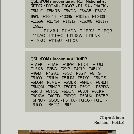
QSL d'OMs inconnus au REF National et
REF67 :
F0GMI - F1GOZ - F1LSA - F4AEK -
F5MLC - F5MRS - F5VDA - F5VAE - F6IGC
SWL
: F10046 - F10095 - F10375 - F10406 -
F11556 - F11734 - F14217 - F15005 - F15177 -
F15922
F11ABH - F11ADB - F11BBV - F11BQB -
F11DAO - F11DEG - F11DSW - F11FNX -
F11NKQ - F11ISU - F11IXX
QSL d'OMs inconnus à l'ANFR :
F1AFK – F1IAF – F1IPR – F1IQI – F1OIJ –
F1SKS - F2BG - F2YP - F4CIP - F4EUY -
F4GMI - F4GVZ - F5CQ - F5GY - F5IHS -
F5JOY - F5JUA - F5JUM - F5JYC - F5KOS -
F5LGM - F5MBF - F5MLR - F5NEK - F5NLH -
F5NQM - F5NCP - F5OFR - F5OGL - F5PRG -
F5RTJ - F5TOL - F6BON - F6BJI - F6CKF -
F6CKW - F6CTD - F6DQD - F6DUX - F6FBP -
F6FNU - F6GOC - F6HJX - F6ICG - F6IET -
F6JOY - F8BCV - F9IP
73 qro à tous
Richard - F5LLZ