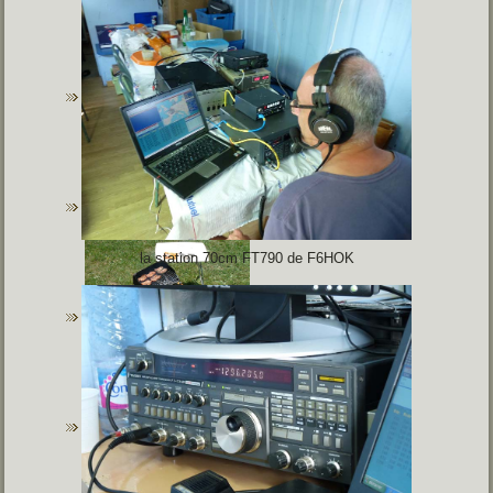
la station 70cm FT790 de F6HOK