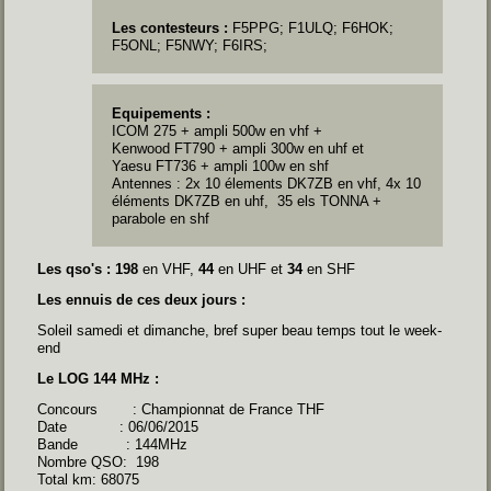
Les contesteurs :
F5PPG; F1ULQ; F6HOK;
F5ONL
; F5NWY; F6IRS;
Equipements :
ICOM 275 + ampli 500w en vhf +
Kenwood
FT790
+ ampli 300w en uhf et
Yaesu
FT736
+ ampli 100w en shf
Antennes : 2x 10 élements DK7ZB en vhf, 4x 10
éléments DK7ZB en uhf, 35 els TONNA +
parabole en shf
Les qso's : 198
en VHF,
44
en UHF et
34
en SHF
Les ennuis de ces deux jours :
Soleil samedi et dimanche, bref super beau temps tout le week-
end
Le LOG 144 MHz :
Concours : Championnat de France THF
Date : 06/06/2015
Bande : 144MHz
Nombre QSO: 198
Total km: 68075