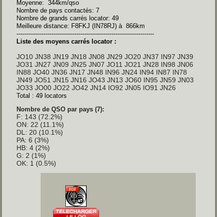
Moyenne: 344km/qso
Nombre de pays contactés: 7
Nombre de grands carrés locator: 49
Meilleure distance: F8FKJ (IN78RJ) à 866km
-----------------------------------------------------------------------
Liste des moyens carrés locator :
JO10 JN38 JN19 JN18 JN08 JN29 JO20 JN37 IN97 JN39
JO31 JN27 JN09 JN25 JN07 JO11 JO21 JN28 IN98 JN06
IN88 JO40 JN36 JN17 JN48 IN96 JN24 IN94 IN87 IN78
JN49 JO51 JN15 JN16 JO43 JN13 JO60 IN95 JN59 JN03
JO33 JO00 JO22 JO42 JN14 IO92 JN05 IO91 JN26
Total : 49 locators
Nombre de QSO par pays (7):
F: 143 (72.2%)
ON: 22 (11.1%)
DL: 20 (10.1%)
PA: 6 (3%)
HB: 4 (2%)
G: 2 (1%)
OK: 1 (0.5%)