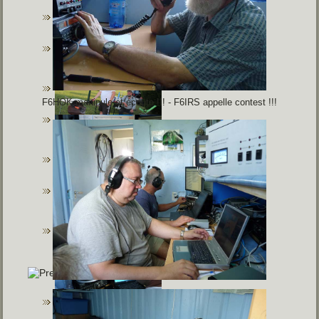
F6HOK manipule et écoute !!! - F6IRS appelle contest !!!