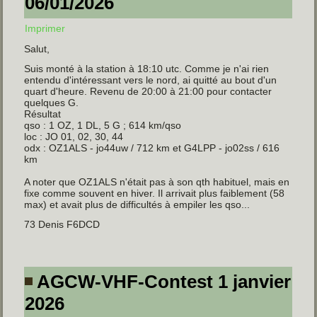
06/01/2026
Imprimer
Salut,
Suis monté à la station à 18:10 utc. Comme je n'ai rien
entendu d'intéressant vers le nord, ai quitté au bout d'un
quart d'heure. Revenu de 20:00 à 21:00 pour contacter
quelques G.
Résultat
qso : 1 OZ, 1 DL, 5 G ; 614 km/qso
loc : JO 01, 02, 30, 44
odx : OZ1ALS - jo44uw / 712 km et G4LPP - jo02ss / 616
km
A noter que OZ1ALS n'était pas à son qth habituel, mais en
fixe comme souvent en hiver. Il arrivait plus faiblement (58
max) et avait plus de difficultés à empiler les qso...
73 Denis F6DCD
AGCW-VHF-Contest 1 janvier
2026