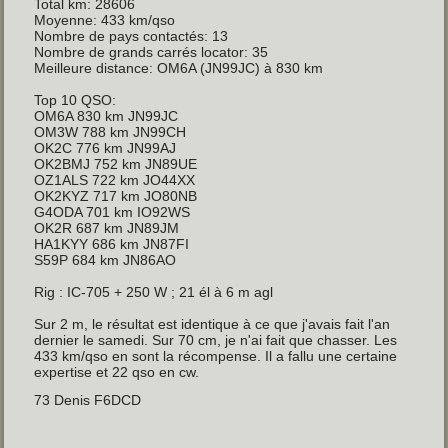
Total km: 28606
Moyenne: 433 km/qso
Nombre de pays contactés: 13
Nombre de grands carrés locator: 35
Meilleure distance: OM6A (JN99JC) à 830 km
Top 10 QSO:
OM6A 830 km JN99JC
OM3W 788 km JN99CH
OK2C 776 km JN99AJ
OK2BMJ 752 km JN89UE
OZ1ALS 722 km JO44XX
OK2KYZ 717 km JO80NB
G4ODA 701 km IO92WS
OK2R 687 km JN89JM
HA1KYY 686 km JN87FI
S59P 684 km JN86AO
Rig : IC-705 + 250 W ; 21 él à 6 m agl
Sur 2 m, le résultat est identique à ce que j'avais fait l'an
dernier le samedi. Sur 70 cm, je n'ai fait que chasser. Les
433 km/qso en sont la récompense. Il a fallu une certaine
expertise et 22 qso en cw.
73 Denis F6DCD