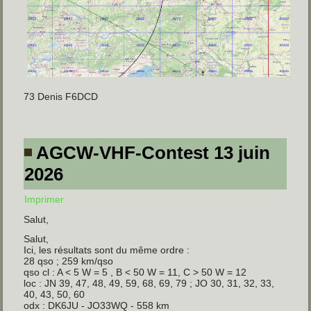
73 Denis F6DCD
AGCW-VHF-Contest 13 juin
2026
Imprimer
Salut,
Salut,
Ici, les résultats sont du même ordre :
28 qso ; 259 km/qso
qso cl : A < 5 W = 5 , B < 50 W = 11, C > 50 W = 12
loc : JN 39, 47, 48, 49, 59, 68, 69, 79 ; JO 30, 31, 32, 33,
40, 43, 50, 60
odx : DK6JU - JO33WQ - 558 km