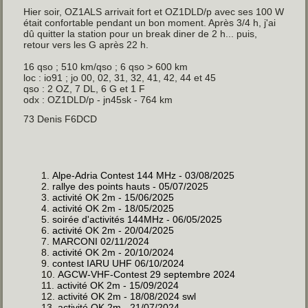
Hier soir, OZ1ALS arrivait fort et OZ1DLD/p avec ses 100 W
était confortable pendant un bon moment. Après 3/4 h, j'ai
dû quitter la station pour un break diner de 2 h... puis,
retour vers les G après 22 h.
16 qso ; 510 km/qso ; 6 qso > 600 km
loc : io91 ; jo 00, 02, 31, 32, 41, 42, 44 et 45
qso : 2 OZ, 7 DL, 6 G et 1 F
odx : OZ1DLD/p - jn45sk - 764 km
73 Denis F6DCD
Alpe-Adria Contest 144 MHz - 03/08/2025
rallye des points hauts - 05/07/2025
activité OK 2m - 15/06/2025
activité OK 2m - 18/05/2025
soirée d'activités 144MHz - 06/05/2025
activité OK 2m - 20/04/2025
MARCONI 02/11/2024
activité OK 2m - 20/10/2024
contest IARU UHF 06/10/2024
AGCW-VHF-Contest 29 septembre 2024
activité OK 2m - 15/09/2024
activité OK 2m - 18/08/2024 swl
activité OK 2m - 21/07/2024