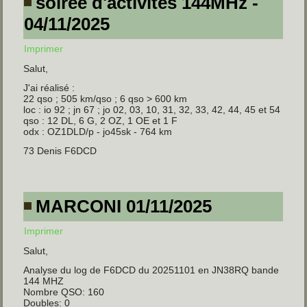
soirée d'activités 144MHz -
04/11/2025
Imprimer
Salut,
J'ai réalisé :
22 qso ; 505 km/qso ; 6 qso > 600 km
loc : io 92 ; jn 67 ; jo 02, 03, 10, 31, 32, 33, 42, 44, 45 et 54
qso : 12 DL, 6 G, 2 OZ, 1 OE et 1 F
odx : OZ1DLD/p - jo45sk - 764 km
73 Denis F6DCD
MARCONI 01/11/2025
Imprimer
Salut,
Analyse du log de F6DCD du 20251101 en JN38RQ bande
144 MHZ
Nombre QSO: 160
Doubles: 0