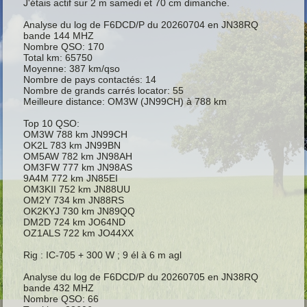
J'étais actif sur 2 m samedi et 70 cm dimanche.
Analyse du log de F6DCD/P du 20260704 en JN38RQ
bande 144 MHZ
Nombre QSO: 170
Total km: 65750
Moyenne: 387 km/qso
Nombre de pays contactés: 14
Nombre de grands carrés locator: 55
Meilleure distance: OM3W (JN99CH) à 788 km
Top 10 QSO:
OM3W 788 km JN99CH
OK2L 783 km JN99BN
OM5AW 782 km JN98AH
OM3FW 777 km JN98AS
9A4M 772 km JN85EI
OM3KII 752 km JN88UU
OM2Y 734 km JN88RS
OK2KYJ 730 km JN89QQ
DM2D 724 km JO64ND
OZ1ALS 722 km JO44XX
Rig : IC-705 + 300 W ; 9 él à 6 m agl
Analyse du log de F6DCD/P du 20260705 en JN38RQ
bande 432 MHZ
Nombre QSO: 66