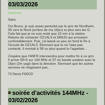
03/03/2026
Imprimer
Salut,
Oui Bruno, je suis assez perturbé par le qrm de Nordheim,
S5 vers le Nord (arrière de ma 16jxx) et plus vers les G.
Cela fait que je ne suis resté que 10 min à la station.
Histoire de contacter OZ1ALS et DK6JU qui arrivaient
confortablement. Puis, j'ai laissé un peu en fond le Rx à
l'écoute de OZ1ALS. Etonnant que tu ne l'aies pas
contacté, il montait à S8 ou plus quand tu l'appelais...
J'espère que l'ANFR interviendra pour mettre fin à ce qrm.
Il arrive S9+5 sur 144 MHz et S7 en bande aviation avec la
16jxx (2m yagi) dans la direction. Etonnant que les autres
services ne réagissent pas...
73 Denis F6DCD
soirée d'activités 144MHz -
03/02/2026