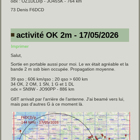
odx : OZ1DLD/p - JO45SK - 764 km
73 Denis F6DCD
activité OK 2m - 17/05/2026
Imprimer
Salut,
Sortie en portable aussi pour moi. Le wx était agréable et la
bande 2 m ssb bien occupée. Propagation moyenne.
39 qso ; 606 km/qso ; 20 qso > 600 km
34 OK, 2 OM, 1 SN, 1 G et 1 DL
odx = SN9W - JO90PP - 886 km
G8T arrivait par l'arrière de l'antenne. J'ai beamé vers lui,
mais pas d'autres G à ce moment là.