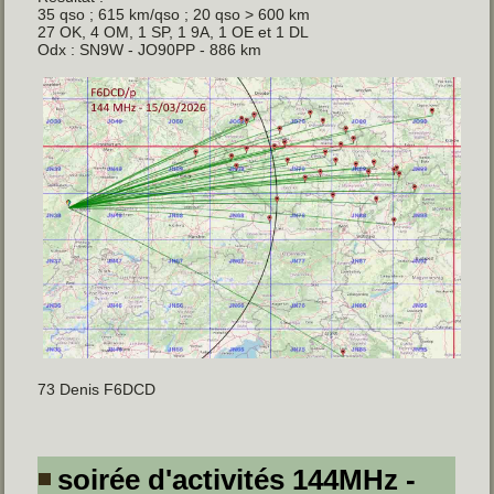
35 qso ; 615 km/qso ; 20 qso > 600 km
27 OK, 4 OM, 1 SP, 1 9A, 1 OE et 1 DL
Odx : SN9W - JO90PP - 886 km
73 Denis F6DCD
soirée d'activités 144MHz -