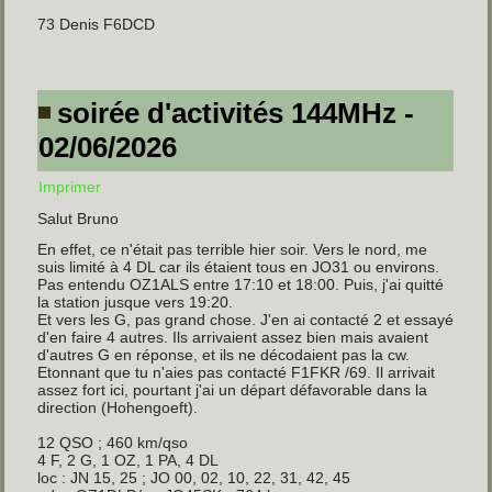
73 Denis F6DCD
soirée d'activités 144MHz -
02/06/2026
Imprimer
Salut Bruno
En effet, ce n'était pas terrible hier soir. Vers le nord, me
suis limité à 4 DL car ils étaient tous en JO31 ou environs.
Pas entendu OZ1ALS entre 17:10 et 18:00. Puis, j'ai quitté
la station jusque vers 19:20.
Et vers les G, pas grand chose. J'en ai contacté 2 et essayé
d'en faire 4 autres. Ils arrivaient assez bien mais avaient
d'autres G en réponse, et ils ne décodaient pas la cw.
Etonnant que tu n'aies pas contacté F1FKR /69. Il arrivait
assez fort ici, pourtant j'ai un départ défavorable dans la
direction (Hohengoeft).
12 QSO ; 460 km/qso
4 F, 2 G, 1 OZ, 1 PA, 4 DL
loc : JN 15, 25 ; JO 00, 02, 10, 22, 31, 42, 45