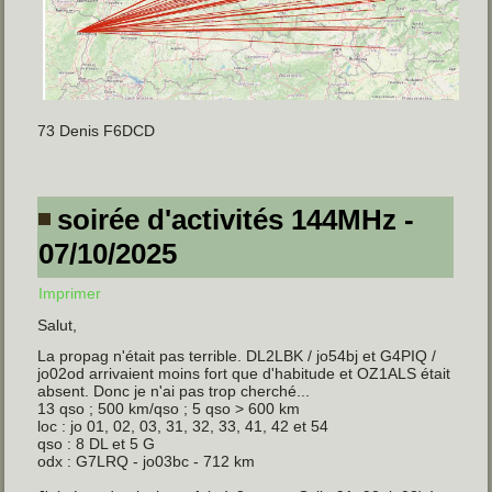
73 Denis F6DCD
soirée d'activités 144MHz -
07/10/2025
Imprimer
Salut,
La propag n'était pas terrible. DL2LBK / jo54bj et G4PIQ /
jo02od arrivaient moins fort que d'habitude et OZ1ALS était
absent. Donc je n'ai pas trop cherché...
13 qso ; 500 km/qso ; 5 qso > 600 km
loc : jo 01, 02, 03, 31, 32, 33, 41, 42 et 54
qso : 8 DL et 5 G
odx : G7LRQ - jo03bc - 712 km