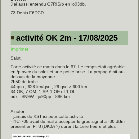
J'ai aussi entendu G7RIS/p en io93db.
73 Denis F6DCD
activité OK 2m - 17/08/2025
Imprimer
Salut,
Forte activité ce matin dans le 67. Le temps était agréable
en /p avec du soleil et une petite brise. La propag était au-
dessus de la moyenne.
2h50 de trafic
44 qso ; 628 km/qso ; 29 qso > 600 km
34 OK, 7 OM, 1 SP, 1 OE et 1 DL
odx : SN9W - jo90pp - 886 km
A noter :
- jamais de KST ici pour cette activité
- l'IC-705 avait du mal à accepter le gros signal à -30 dBm
présent en FT8 (DK0A ?) durant la 1ère heure et plus