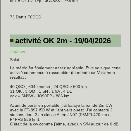
odx = OZ1DLD/p - JO45SK - 764 km
73 Denis F6DCD
activité OK 2m - 19/04/2026
Imprimer
Salut,
La météo fut finalement assez agréable. Et je vois que cette
activité commence à rassembler du monde ici. Voici mon
résultat :
40 QSO ; 604 km/qso ; 24 QSO > 600 km
31 OK ; 3 OM ; 1 SN ; 1 9A ; 4 DL
odx = SN9W - JO90PP - 886 km
Avant de partir en portable, j'ai balayé la bande 2m CW
avec le FT-897 /50 W et l'ant vers ouest. J'ai contacté 3
stations dont 2 en classe A, en JN07 (F5MFI 420 km et
F4FFS 556 km).
C'était de la cw comme j'aime, avec un S/N autour de 0 dB.