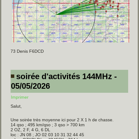
73 Denis F6DCD
soirée d'activités 144MHz -
05/05/2026
Imprimer
Salut,
Une soirée très moyenne ici pour 2 X 1 h de chasse.
14 qso ; 495 km/qso ; 3 qso > 700 km
2 OZ, 2 F, 4 G, 6 DL
loc : JN 08 ; JO 02 03 10 31 32 44 45