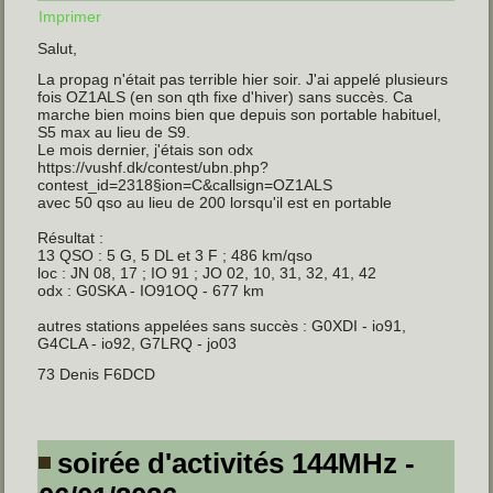
Imprimer
Salut,
La propag n'était pas terrible hier soir. J'ai appelé plusieurs
fois OZ1ALS (en son qth fixe d'hiver) sans succès. Ca
marche bien moins bien que depuis son portable habituel,
S5 max au lieu de S9.
Le mois dernier, j'étais son odx
https://vushf.dk/contest/ubn.php?
contest_id=2318§ion=C&callsign=OZ1ALS
avec 50 qso au lieu de 200 lorsqu'il est en portable
Résultat :
13 QSO : 5 G, 5 DL et 3 F ; 486 km/qso
loc : JN 08, 17 ; IO 91 ; JO 02, 10, 31, 32, 41, 42
odx : G0SKA - IO91OQ - 677 km
autres stations appelées sans succès : G0XDI - io91,
G4CLA - io92, G7LRQ - jo03
73 Denis F6DCD
soirée d'activités 144MHz -