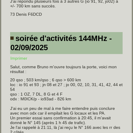
J'ai répondu plusieurs fois à 3 autres G (io 91, 92, jo02) à
+/- 700 km sans succès.
73 Denis F6DCD
soirée d'activités 144MHz -
02/09/2025
Imprimer
Salut,
comme Bruno m'ouvre toujours la porte, voici mon
résultat :
20 qso ; 503 km/qso ; 6 qso > 600 km
loc : io 91 et 93 ; jn 08 et 27 ; jo 00, 02, 10, 31, 41, 42, 44 et
54
qso : 1 OZ, 7 DL, 8 G et 4 F
odx : M0ICK/p - io93ad - 826 km
J'ai eu un peu de mal à me faire entendre puis conclure
avec mon odx car il empilait les G locaux et les PA.
Un premier essai sans confirmation à 20:45, il m'avait
donné le N° 145 (après 1 h 45 de trafic).
Je l'ai rappelé à 21:11, là j'ai reçu le N° 166 avec les rr des
2 côtés.