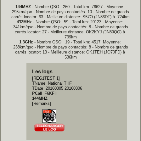
144MHZ
- Nombre QSO: 260 - Total km: 76627 - Moyenne:
295km/qso - Nombre de pays contactés: 10 - Nombre de grands
carrés locator: 63 - Meilleure distance: S57O (JN86DT) à 724km
432MHz
- Nombre QSO: 59 - Total km: 20123 - Moyenne:
341km/qso - Nombre de pays contactés: 8 - Nombre de grands
carrés locator: 27 - Meilleure distance: OK2KYJ (JN89QQ) à
739km
1.3GHz
- Nombre QSO: 19 - Total km: 4517 Moyenne:
238km/qso - Nombre de pays contactés: 8 - Nombre de grands
carrés locator: 13 - Meilleure distance: OK1TEH (JO70FD) à
536km
Les logs
[REG1TEST 1]
TName=National THF
TDate=20160305 20160306
PCall=F6KFH
144MHZ
[Remarks]