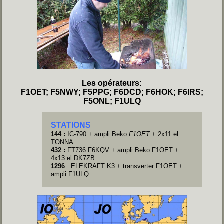
Les opérateurs:
F1OET; F5NWY; F5PPG; F6DCD; F6HOK; F6IRS;
F5ONL; F1ULQ
STATIONS
144 :
IC-790 + ampli Beko
F1OET
+ 2x11 el
TONNA
432 :
FT736 F6KQV + ampli Beko F1OET +
4x
13
el DK7ZB
1296
: ELEKRAFT K3 + transverter F1OET +
ampli F1ULQ