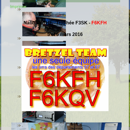
Imprimer
National THF - Trophée F3SK
-
F6KFH
5 et 6 mars 2016