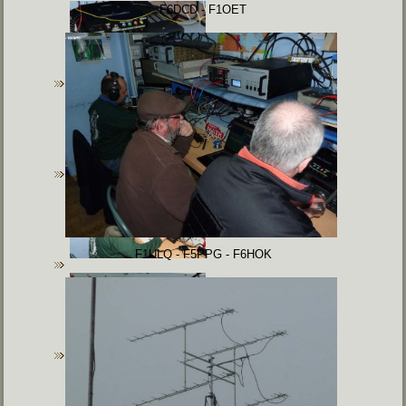
F6DCD - F1OET
F1ULQ - F5PPG - F6HOK