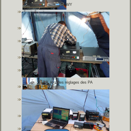
F5NWY
F5FJL lors des réglages des PA