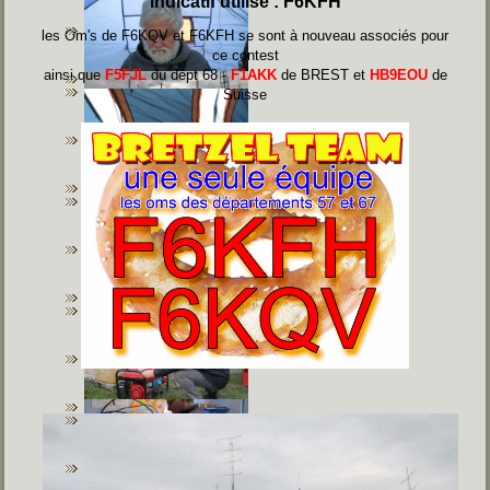
indicatif utilisé : F6KFH
les Om's de F6KQV et F6KFH se sont à nouveau associés pour
ce contest
ainsi que
F5FJL
du dépt 68 -
F1AKK
de BREST et
HB9EOU
de
Suisse