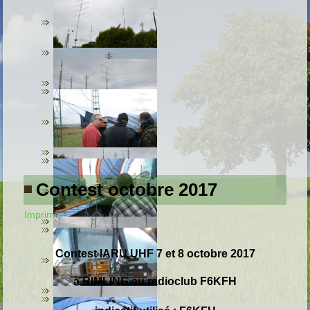
Contest octobre 2017
Imprimer
C
ontest
IARU UHF 7 et 8 octobre
2017
à RIMLING au radioclub F6KFH