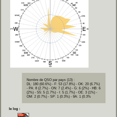
Nombre de QSO par pays (13) :
DL: 180 (60.6%) -
F: 53 (17.8%) -
OK: 20 (6.7%)
-
PA: 8 (2.7%) -
ON: 7 (2.4%) -
G: 6 (2%) -
HB: 6
(2%) -
S5: 5 (1.7%) -
I: 5 (1.7%) -
OE: 3 (1%) -
OM: 2 (0.7%) -
SP: 1 (0.3%) -
9A: 1 (0.3%
le log :