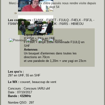
Merci à F5LEN et F5xxx d'être passés nous rendre visite depuis
le dépt 54
Les contesteurs :
F1AKK - F1OET - F1ULQ - F4ELX - F5FJL -
F5NWY - F5ONL - F5PPG - F6HOK - F6IRS - HB9EOU
Equipements :
IC475H + PA's
en UHF
FT736R + ampli 200w homemade F1ULQ
en
SHF
Antennes
:
Un bouquet d'antennes dans toutes les
directions en 70cm
et une parabole de 1,20m + une yagi en 23cm
Les qso's :
297 en UHF, 55 en SHF
Le WX :
couvert, beaucoup de vent
Concours : Concours IARU uhf
Date : 07/10/2017
Bande : 432MHz
Nombre QSO: 297