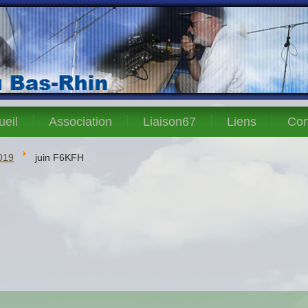
ueil
Association
Liaison67
Liens
Con
019
juin F6KFH