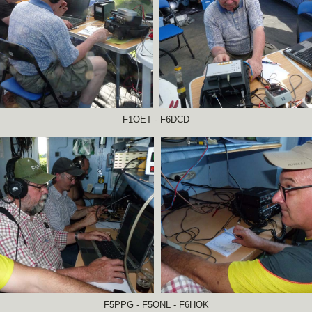
F1OET - F6DCD
F5PPG - F5ONL - F6HOK