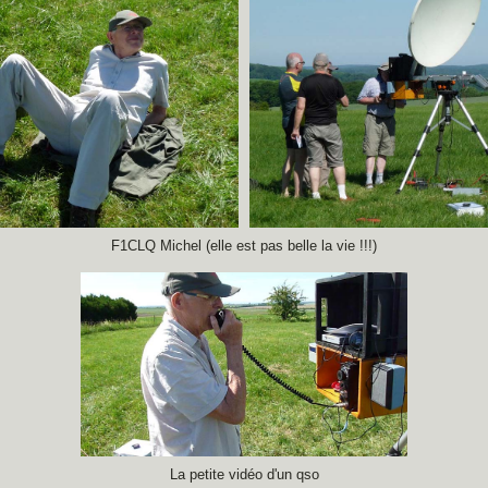
F1CLQ Michel (elle est pas belle la vie !!!)
La petite vidéo d'un qso