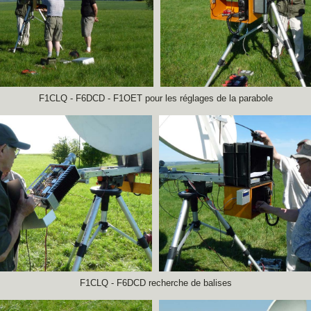
F1CLQ - F6DCD - F1OET pour les réglages de la parabole
F1CLQ - F6DCD recherche de balises