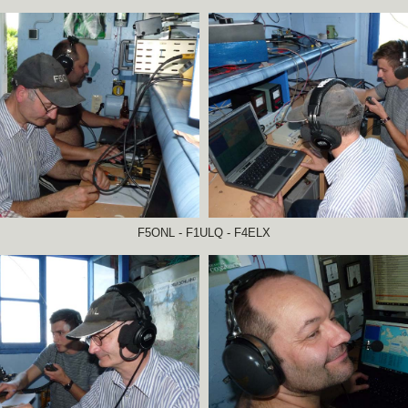
F5ONL - F1ULQ - F4ELX