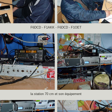
F6DCD - F1AKK - F6DCD - F1OET
la station 70 cm et son équipement