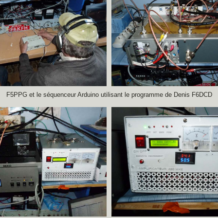
F5PPG et le séquenceur Arduino utilisant le programme de Denis F6DCD