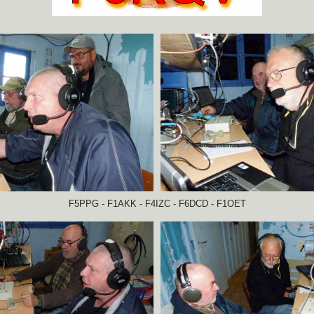
F5PPG - F1AKK - F4IZC - F6DCD - F1OET