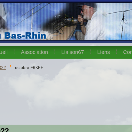
ueil
Association
Liaison67
Liens
Con
022
octobre F6KFH
022