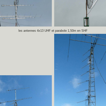
les antennes 4x13 UHF et parabole 1,50m en SHF