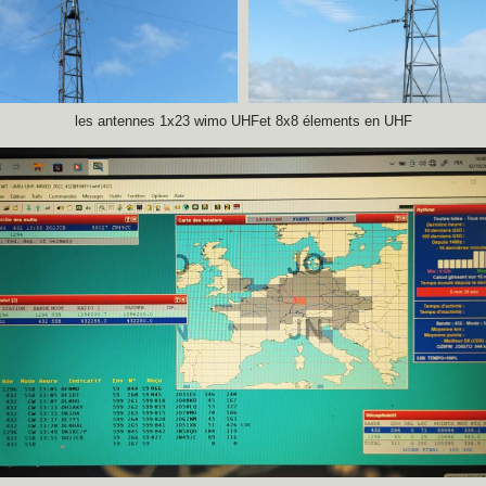
les antennes 1x23 wimo UHFet 8x8 élements en UHF