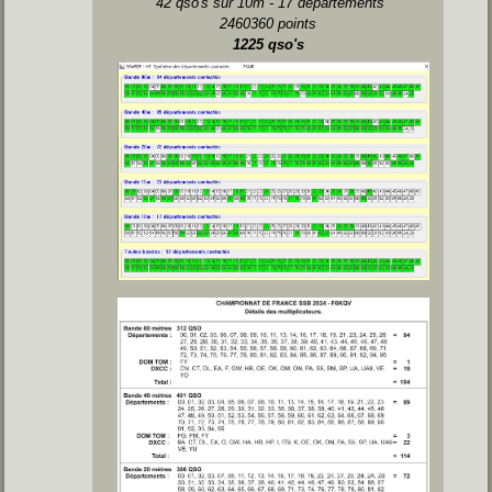
42 qso's sur 10m - 17 départements
2460360 points
1225 qso's