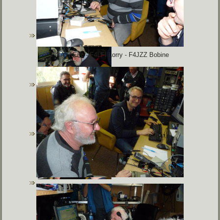
F4IAW Eric -
F4LFI Lorry - F4JZZ Bobine