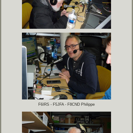
F6IRS - F5JFA - F8CND Philippe