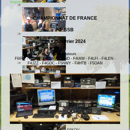
Imprimer
CHAMPIONNAT DE FRANCE
HF SSB
24 - 25 février 2024
Les opérateurs :
F6IRS - F5JFA - F4ILW - F8CND - F4IAW - F4LFI - F4LEN -
F4JZZ - F4GDC - F5NWY - F4HTB - F5OAN
la station F6KQV