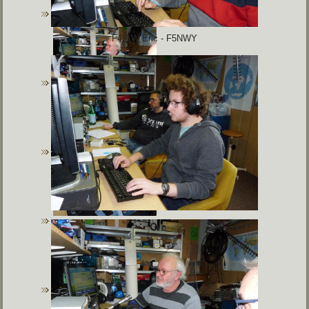
F4IAW Eric -
F5NWY