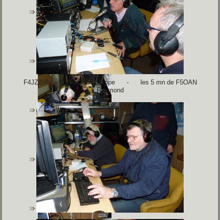
F4JZZ Bobine -
F8CND Philippe - les 5 mn de F5OAN
Raymond