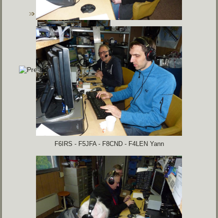
F6IRS - F5JFA - F8CND - F4LEN Yann