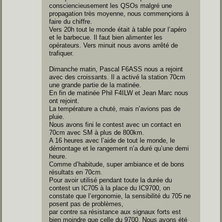
consciencieusement les QSOs malgré une
propagation très moyenne, nous commençions à
faire du chiffre.
Vers 20h tout le monde était à table pour l’apéro
et le barbecue. Il faut bien alimenter les
opérateurs. Vers minuit nous avons arrêté de
trafiquer.
Dimanche matin, Pascal F6ASS nous a rejoint
avec des croissants. Il a activé la station 70cm
une grande partie de la matinée.
En fin de matinée Phil F4ILW et Jean Marc nous
ont rejoint.
La température a chuté, mais n’avions pas de
pluie.
Nous avons fini le contest avec un contact en
70cm avec SM à plus de 800km.
A 16 heures avec l’aide de tout le monde, le
démontage et le rangement n’a duré qu’une demi
heure.
Comme d’habitude, super ambiance et de bons
résultats en 70cm.
Pour avoir utilisé pendant toute la durée du
contest un IC705 à la place du IC9700, on
constate que l’ergonomie, la sensibilité du 705 ne
posent pas de problèmes,
par contre sa résistance aux signaux forts est
bien moindre que celle du 9700. Nous avons été