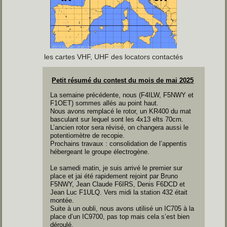
les cartes VHF, UHF
des locators contactés
Petit résumé du contest du mois de mai 2025
La semaine précédente, nous (F4ILW, F5NWY et
F1OET) sommes allés au point haut.
Nous avons remplacé le rotor, un KR400 du mat
basculant sur lequel sont les 4x13 elts 70cm.
L’ancien rotor sera révisé, on changera aussi le
potentiomètre de recopie.
Prochains travaux : consolidation de l’appentis
hébergeant le groupe électrogène.
Le samedi matin, je suis arrivé le premier sur
place et jai été rapidement rejoint par Bruno
F5NWY, Jean Claude F6IRS, Denis F6DCD et
Jean Luc F1ULQ. Vers midi la station 432 était
montée.
Suite à un oubli, nous avons utilisé un IC705 à la
place d’un IC9700, pas top mais cela s’est bien
déroulé.