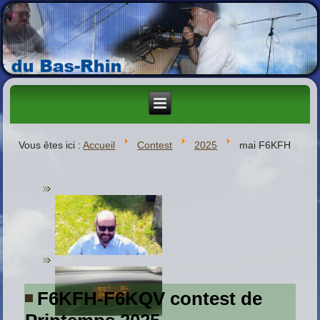
Vous êtes ici :
Accueil
Contest
2025
mai F6KFH
F6KFH-F6KQV contest de