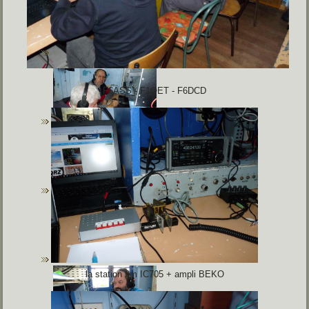
F6ASS - F1OET - F6DCD
la station 2m IC705 + ampli BEKO