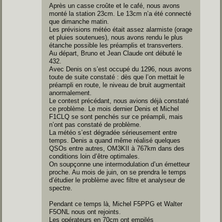
Après un casse croûte et le café, nous avons
monté la station 23cm. Le 13cm n’a été connecté
que dimanche matin.
Les prévisions météo était assez alarmiste (orage
et pluies soutenues), nous avons rendu le plus
étanche possible les préamplis et transverters.
Au départ, Bruno et Jean Claude ont débuté le
432.
Avec Denis on s’est occupé du 1296, nous avons
toute de suite constaté : dès que l’on mettait le
préampli en route, le niveau de bruit augmentait
anormalement.
Le contest précédant, nous avions déjà constaté
ce problème. Le mois dernier Denis et Michel
F1CLQ se sont penchés sur ce préampli, mais
n’ont pas constaté de problème.
La météo s’est dégradée sérieusement entre
temps. Denis a quand même réalisé quelques
QSOs entre autres, OM3KII à 767km dans des
conditions loin d’être optimales.
On soupçonne une intermodulation d’un émetteur
proche. Au mois de juin, on se prendra le temps
d’étudier le problème avec filtre et analyseur de
spectre.
Pendant ce temps là, Michel F5PPG et Walter
F5ONL nous ont rejoints.
Les opérateurs en 70cm ont empilés