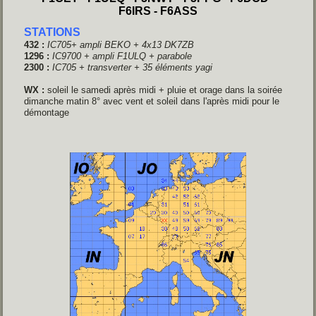
F6IRS - F6ASS
STATIONS
432 :
IC705+ ampli BEKO
+ 4x13 DK7ZB
1296 :
IC9700 + ampli F1ULQ
+ parabole
2300 :
IC705 + transverter + 35 éléments yagi
WX :
soleil le samedi après midi + pluie et orage dans la soirée
dimanche matin 8° avec vent et soleil dans l'après midi pour le
démontage