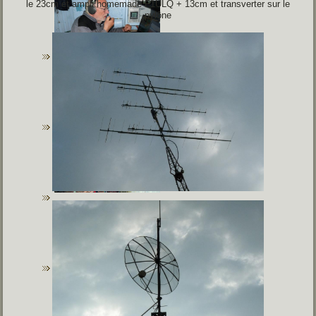
le 23cm et ampli homemade F1ULQ + 13cm et transverter sur le
pylône