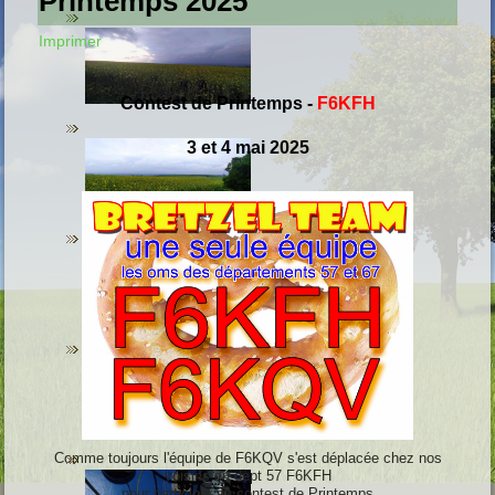
Printemps 2025
Imprimer
Contest de Printemps
-
F6KFH
3 et 4 mai 2025
Comme toujours l'équipe de F6KQV s'est déplacée chez nos
voisins du dépt 57 F6KFH
pour participer au contest de Printemps