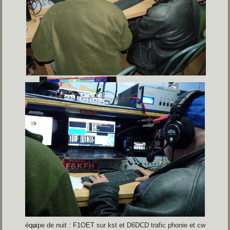
équipe de nuit : F1OET sur kst et D6DCD trafic phonie et cw