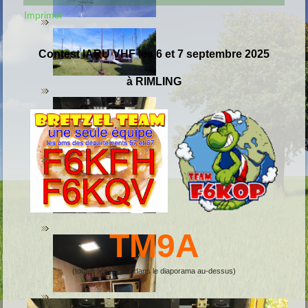
Imprimer
C
ontest
IARU VHF les 6 et 7 septembre 2025
à RIMLING
TM9A
(toutes les photos dans le diaporama au-dessus)