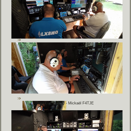
Jean-Luc F1ULQ - Mickaël F4TJE