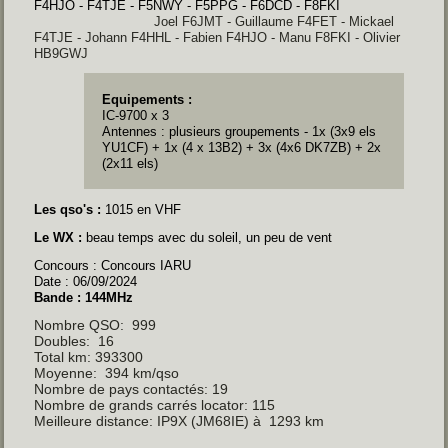
F4HJO - F4TJE - F5NWY - F5PPG - F6DCD - F8FKI
Joel F6JMT - Guillaume F4FET - Mickael
F4TJE - Johann F4HHL - Fabien F4HJO - Manu F8FKI - Olivier
HB9GWJ
Equipements :
IC-9700 x 3
Antennes : plusieurs groupements - 1x (3x9 els
YU1CF) + 1x (4 x 13B2) + 3x (4x6 DK7ZB) + 2x
(2x11 els)
Les qso's :
1015 en VHF
Le WX :
beau temps avec du soleil, un peu de vent
Concours : Concours IARU
Date : 06/09/2024
Bande : 144MHz
Nombre QSO: 999
Doubles: 16
Total km: 393300
Moyenne: 394 km/qso
Nombre de pays contactés: 19
Nombre de grands carrés locator: 115
Meilleure distance: IP9X (JM68IE) à 1293 km