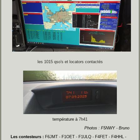
les 1015 qso's et locators contactés
température à
7h41
Photos : F5NWY - Bruno
Les contesteurs :
F6JMT - F1OET - F1ULQ - F4FET - F4HHL -