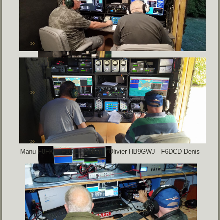
Manu F8FKI - F1OET Robert - Olivier HB9GWJ - F6DCD Denis