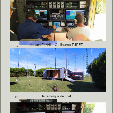
Guillaume F4FET
Johann F4HHL -
la remorque de Joël