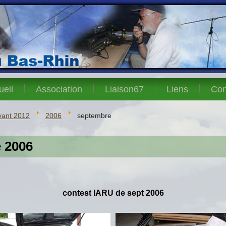
ueil
Association
Liaison67
Liens
Con
vant 2012
2006
septembre
 2006
contest
IARU de sept 2006