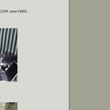
F1JFR, tente F6IRS
.