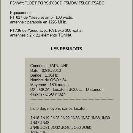
F5NWY;F1OET;F6IRS;F6DCD;F5MDW;F5LGF;F5AEG
Equipements :
FT 817 de Yaesu et ampli 100 watts.
antenne : parabole en 1296 MHz.
FT736 de Yaesu avec PA Beko 300 watts.
antennes : 2 x 21 éléments TONNA
LES RESULTATS
Concours : IARU UHF
Date : 02/10/2010
Bande : 1,3GHz
Nombre de QSO : 34
Moyenne : 189km/qso
DX : OK2A - Locator : JO60LJ - Distance :
472km - QSO n°027
----------------------------------------------------------------------
--
Liste des moyens carrés locator :
JN18 JN19 JN28 JN29 JN36 JN37 JN38 JN39
JN47 JN48
JN49 JO21 JO32 JO40 JO50 JO60
Total : 16