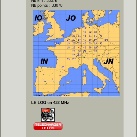
Nb km : 33078
Nb points : 33078
LE LOG en 432 MHz