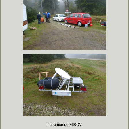
La remorque F6KQV