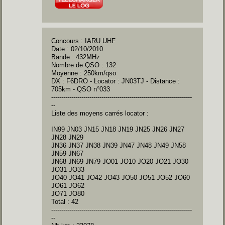
Concours : IARU UHF
Date : 02/10/2010
Bande : 432MHz
Nombre de QSO : 132
Moyenne : 250km/qso
DX : F6DRO - Locator : JN03TJ - Distance :
705km - QSO n°033
----------------------------------------------------------------------
--
Liste des moyens carrés locator :
IN99 JN03 JN15 JN18 JN19 JN25 JN26 JN27
JN28 JN29
JN36 JN37 JN38 JN39 JN47 JN48 JN49 JN58
JN59 JN67
JN68 JN69 JN79 JO01 JO10 JO20 JO21 JO30
JO31 JO33
JO40 JO41 JO42 JO43 JO50 JO51 JO52 JO60
JO61 JO62
JO71 JO80
Total : 42
----------------------------------------------------------------------
--