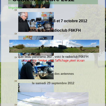
Imprimer
C
ontest
IARU UHF 6 et 7 octobre 201
2
à RIMLING au radioclub F6KFH
quel beau panorama 360°, voici le radioclub F6KFH
cliquez sur l'image pour l'affichage plein écran
la préparation des antennes
le samedi 29 septembre 2012