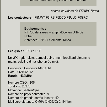
photos et vidéos de F5NWY Bruno
Les contesteurs :
F5NWY-F6IRS-F6DCD-F1ULQ-F0GRC
Equipements :
FT 736 de Yaesu + ampli 400w en UHF de
Robert
Antennes : 2x 21 éléments Tonna
Les qso's :
106 en UHF.
Le WX :
gris, pluie, samedi soir et nuit, brouillard dimanche
matin, soleil le dimanche après-midi.
Concours : Concours IARU uhf
Date : 06/10/2012
Bande : 432MHz
Nombre QSO: 106
Total km: 28375
Moyenne: 268km/qso
Nombre de pays contactés: 9
Nombre de grands carrés locator: 40
Meilleure distance: OM6A (JN99JC) à 844km