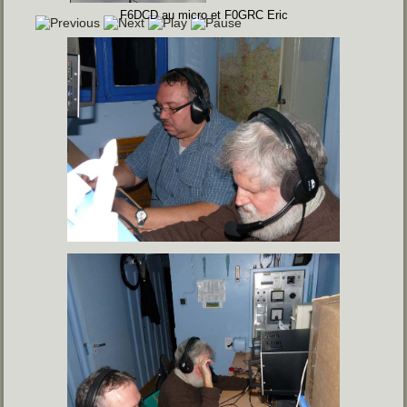
F6DCD au micro et F0GRC Eric