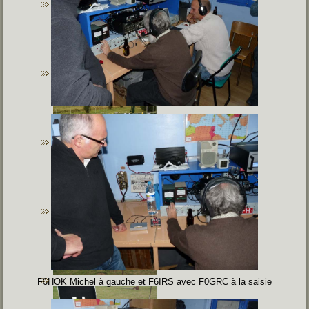
F6HOK Michel à gauche et F6IRS avec F0GRC à la saisie