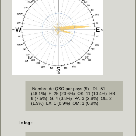
Nombre de QSO par pays (9): DL: 51
(48.1%) F: 25 (23.6%) OK: 11 (10.4%) HB:
8 (7.5%) G: 4 (3.8%) PA: 3 (2.8%) OE: 2
(1.9%) LX: 1 (0.9%) OM: 1 (0.9%)
le log :