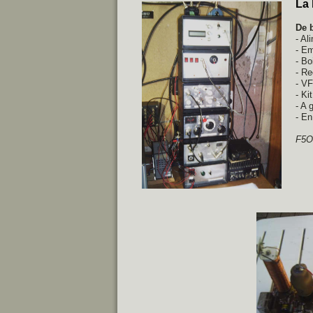
La 
De 
- Al
- Em
- Bo
- Re
- VF
- Ki
- A 
- En
F5O