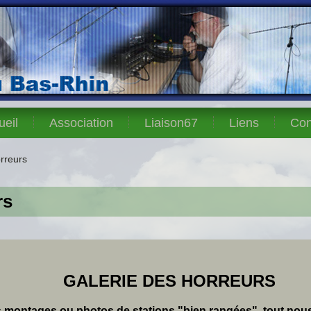
ueil
Association
Liaison67
Liens
Con
rreurs
rs
GALERIE DES HORREURS
s montages ou photos de stations "bien rangées", tout nous