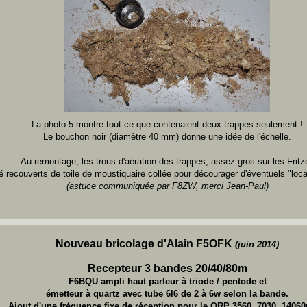
La photo 5 montre tout ce que contenaient deux trappes seulement !
Le bouchon noir (diamètre 40 mm) donne une idée de l'échelle.
Au remontage, les trous d'aération des trappes, assez gros sur les Fritze
é recouverts de toile de moustiquaire collée pour décourager d'éventuels "loca
(astuce communiquée par F8ZW, merci Jean-Paul)
Nouveau bricolage d'Alain F5OFK
(juin 2014)
Recepteur 3 bandes 20/40/80m
F6BQU ampli haut parleur à triode / pentode et
émetteur à quartz avec tube 6l6 de 2 à 6w selon la bande.
Ajout d'une fréquence fixe de réception pour le QRP 3560, 7030, 1406