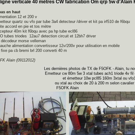
ligne verticale 40 mètres CW fabrication Om qrp 5w d'Alai
bas en haut
imentation 12 et 200 v
etteur quartz ou vfo par tube 3a4 detecteur /driver et kit pa irf510 de f6bqu
ite accord en pie et tos mètre
cepteur 40m kit f6bqu avec pa hp tube ecl86
O tubes triodes 12au7 detection circuit et 12bh7 driver
t décodeur morse velleman
gauche alimentation convertisseur 12v/200v pour utilisation en mobile
 fixe pa cb bremi brl 200 converti 40 m
FK Alain (09112012)
Les dernières photos de TX de F5OFK - Alain, tu nou
Emetteur cw 80m 5w 3 xtal tubes ach1 triode 4v fil e
et émetteur 10w pcl85 160m 3xtal ou vfo
ou xtal au choix de 20 à 200 m selon cavalier 
F5OFK Alain