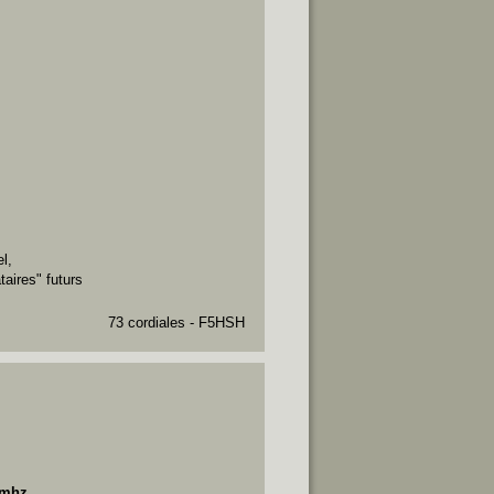
l,
taires" futurs
73 cordiales -
F5HSH
0mhz,