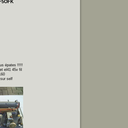
n F5OFK
s épates !!!!!
t el41 45v fil
160
sur self