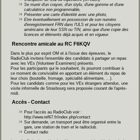
Se munir d'un crayon, d'un stylo, d'une gomme et d'une
calculatrice non programmable,
Présenter une carte d'identité avec une photo,
Etre éventuellement en possession de son numéro
d'enregistrement FRN dans l'ULS et pour les citoyens
américains de leur SSN ou TIN, ainsi que d'une copie des
licences et éléments déjà acquis et en vigueur.
Rencontre amicale au RC F6KQV
Dans le plus pur esprit OM et à l'issue des épreuves, le
RadioClub invitera l'ensemble des candidats à partager un repas
avec les VEs (Volunteer Examiners) présents.
Pour les participants qui le souhaitent, ils pourront contribuer à
ce moment de convivialité en apportant un élément du repas de
leur choix (bouteille, fromage, spécialité alimentaire, …).
Pour les candidats comme pour les VEs étrangers attendus, une
visite informelle de Strasbourg sera proposée courant de l'après-
midi.
Accès - Contact
Pour l'accès au RadioClub voir :
http://www.ref67.fr/index.php/contact
Sur demande, un transport peut être organisé entre la
gare, une station de tram et le radioclub.
Contact radio