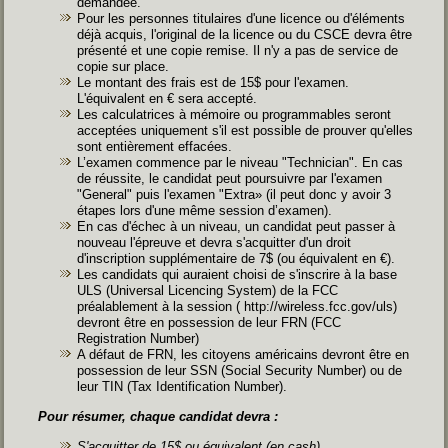
demandée.
Pour les personnes titulaires d'une licence ou d'éléments
déjà acquis, l'original de la licence ou du CSCE devra être
présenté et une copie remise. Il n'y a pas de service de
copie sur place.
Le montant des frais est de 15$ pour l'examen.
L'équivalent en € sera accepté.
Les calculatrices à mémoire ou programmables seront
acceptées uniquement s'il est possible de prouver qu'elles
sont entièrement effacées.
L’examen commence par le niveau "Technician". En cas
de réussite, le candidat peut poursuivre par l'examen
"General" puis l'examen "Extra» (il peut donc y avoir 3
étapes lors d'une même session d’examen).
En cas d'échec à un niveau, un candidat peut passer à
nouveau l'épreuve et devra s'acquitter d'un droit
d'inscription supplémentaire de 7$ (ou équivalent en €).
Les candidats qui auraient choisi de s'inscrire à la base
ULS (Universal Licencing System) de la FCC
préalablement à la session (
http://wireless.fcc.gov/uls
)
devront être en possession de leur FRN (FCC
Registration Number)
A défaut de FRN, les citoyens américains devront être en
possession de leur SSN (Social Security Number) ou de
leur TIN (Tax Identification Number).
Pour résumer, chaque candidat devra :
S'acquitter de 15$ ou équivalent (en cash)