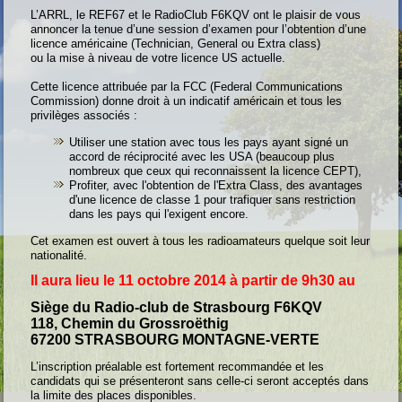
L’ARRL, le REF67 et le RadioClub F6KQV ont le plaisir de vous
annoncer la tenue d’une session d’examen pour l’obtention d’une
licence américaine (Technician, General ou Extra class)
ou la mise à niveau de votre licence US actuelle.
Cette licence attribuée par la FCC (Federal Communications
Commission) donne droit à un indicatif américain et tous les
privilèges associés :
Utiliser une station avec tous les pays ayant signé un
accord de réciprocité avec les USA (beaucoup plus
nombreux que ceux qui reconnaissent la licence CEPT),
Profiter, avec l'obtention de l'Extra Class, des avantages
d'une licence de classe 1 pour trafiquer sans restriction
dans les pays qui l'exigent encore.
Cet examen est ouvert à tous les radioamateurs quelque soit leur
nationalité.
Il aura lieu le 11 octobre 2014 à partir de 9h30 au
Siège du Radio-club de Strasbourg F6KQV
118, Chemin du Grossroëthig
67200 STRASBOURG MONTAGNE-VERTE
L’inscription préalable est fortement recommandée et les
candidats qui se présenteront sans celle-ci seront acceptés dans
la limite des places disponibles.