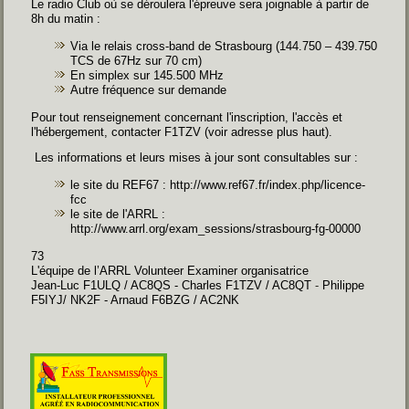
Le radio Club où se déroulera l'épreuve sera joignable à partir de
8h du matin :
Via le relais cross-band de Strasbourg (144.750 – 439.750
TCS de 67Hz sur 70 cm)
En simplex sur 145.500 MHz
Autre fréquence sur demande
Pour tout renseignement concernant l'inscription, l'accès et
l'hébergement, contacter F1TZV (voir adresse plus haut).
Les informations et leurs mises à jour sont consultables sur :
le site du REF67 :
http://www.ref67.fr/index.php/licence-
fcc
le site de l'ARRL :
http://www.arrl.org/exam_sessions/strasbourg-fg-00000
73
L'équipe de l’ARRL Volunteer Examiner organisatrice
Jean-Luc F1ULQ / AC8QS - Charles F1TZV / AC8QT
-
Philippe
F5IYJ/ NK2F - Arnaud F6BZG / AC2NK