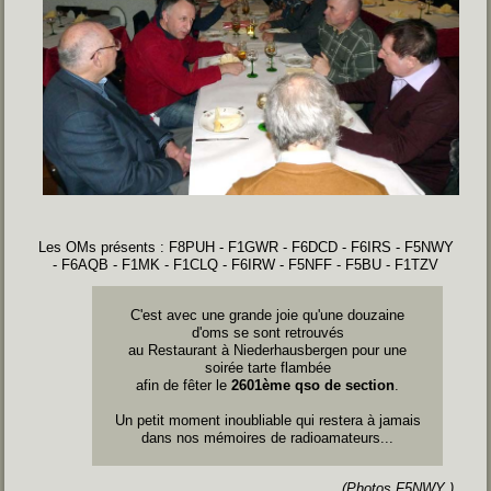
Les OMs présents : F8PUH - F1GWR - F6DCD - F6IRS - F5NWY
- F6AQB - F1MK - F1CLQ - F6IRW - F5NFF - F5BU - F1TZV
C'est avec une grande joie qu'une douzaine
d'oms se sont retrouvés
au Restaurant à Niederhausbergen pour une
soirée tarte flambée
afin de fêter le
2601ème qso de section
.
Un petit moment inoubliable qui restera à jamais
dans nos mémoires de radioamateurs...
(Photos F5NWY )