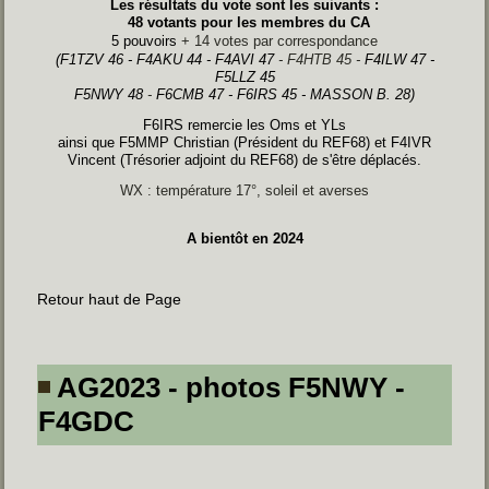
Les résultats du vote sont les suivants :
48 votants pour les membres du CA
5 pouvoirs
+ 14 votes par correspondance
(F1TZV 46 - F4AKU 44 - F4AVI 47
- F4HTB 45 -
F4ILW 47 -
F5LLZ 45
F5NWY 48
-
F6CMB 47 - F6IRS 45 - MASSON B. 28)
F6IRS remercie les Oms et YLs
ainsi que F5MMP Christian (Président du REF68) et F4IVR
Vincent (Trésorier adjoint du REF68) de s'être déplacés.
WX : température 17°, soleil et averses
A bientôt en 2024
Retour haut de Page
AG2023 - photos F5NWY -
F4GDC