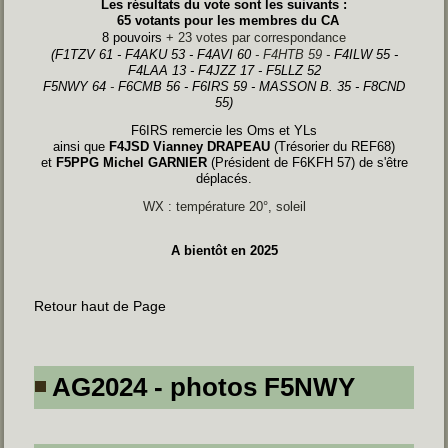
Les résultats du vote sont les suivants :
65 votants pour les membres du CA
8 pouvoirs
+ 23 votes par correspondance
(F1TZV 61 - F4AKU 53 - F4AVI 60
- F4HTB 59 -
F4ILW 55 -
F4LAA 13 - F4JZZ 17 - F5LLZ 52
F5NWY 64
-
F6CMB 56 - F6IRS 59 - MASSON B. 35 - F8CND
55)
F6IRS remercie les Oms et YLs
ainsi que
F4JSD Vianney DRAPEAU
(Trésorier du REF68)
et
F5PPG Michel GARNIER
(Président de F6KFH 57) de s'être
déplacés.
WX : température 20°, soleil
A bientôt en 2025
Retour haut de Page
AG2024 - photos F5NWY