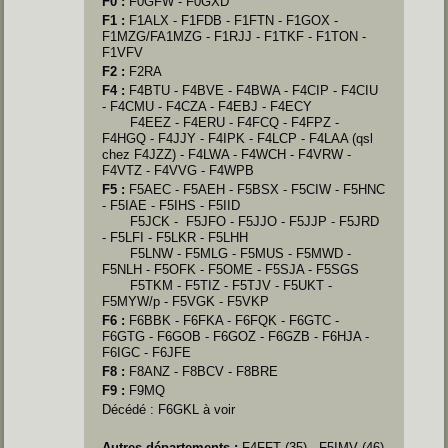
F0 :
F0GFW - F0GXD
F1 :
F1ALX - F1FDB - F1FTN -
F1GOX
-
F1MZG/FA1MZG - F1RJJ - F1TKF - F1TON -
F1VFV
F2 :
F2RA
F4 :
F4BTU - F4BVE - F4BWA - F4CIP - F4CIU
- F4CMU - F4CZA - F4EBJ - F4ECY
F4EEZ - F4ERU - F4FCQ - F4FPZ -
F4HGQ - F4JJY - F4IPK - F4LCP - F4LAA (qsl
chez F4JZZ) - F4LWA - F4WCH - F4VRW -
F4VTZ - F4VVG - F4WPB
F5 :
F5AEC - F5AEH - F5BSX - F5CIW - F5HNC
- F5IAE - F5IHS - F5IID
F5JCK -
F5JFO
- F5JJO - F5JJP - F5JRD
- F5LFI - F5LKR - F5LHH
F5LNW - F5MLG - F5MUS - F5MWD -
F5NLH - F5OFK - F5OME - F5SJA - F5SGS
F5TKM - F5TIZ - F5TJV - F5UKT -
F5MYW/p
- F5VGK - F5VKP
F6 :
F6BBK - F6FKA - F6FQK - F6GTC -
F6GTG - F6GOB - F6GOZ - F6GZB - F6HJA -
F6IGC - F6JFE
F8 :
F8ANZ - F8BCV - F8BRE
F9 :
F9MQ
Décédé :
F6GKL à voir
Autres départements :
F4FFT (35) - F5IMV (46)