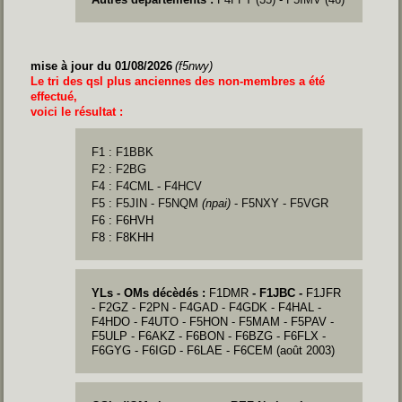
mise à jour du 01/08/2026
(f5nwy)
Le tri des qsl plus anciennes des non-membres a été
effectué,
voici le résultat :
F1 : F1BBK
F2 : F2BG
F4 :
F4CML - F4HCV
F5 : F5JIN - F5NQM
(npai)
- F5NXY - F5VGR
F6 : F6HVH
F8 : F8KHH
YLs - OMs décèdés :
F1DMR
- F1JBC -
F1JFR
-
F2GZ -
F2PN -
F4GAD -
F4GDK -
F4HAL -
F4HDO
-
F4UTO -
F5HON
- F5MAM
- F5PAV -
F5ULP -
F6AKZ
- F6BON -
F6BZG
- F6FLX -
F6GYG - F6IGD
-
F6LAE
-
F6CEM (août 2003)