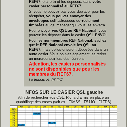
REF67
fera le tri et les déposera dans
votre
casier personnalisé au REF67
.
Si vous ne pouvez pas vous déplacer pour les
récupérer,
vous pouvez envoyer des
enveloppes self adressées correctement
timbrées
au qsl manager qui vous les enverra.
Pour envoyer
vos QSL au REF National
, vous
pouvez les déposer dans le casier
QSL ENVOI
.
Pour les
non-membres REF National
, sachez
que le
REF National envoie les QSL au
REF67
, mais celles-ci seront déposées dans un
autre casier. Vous pouvez également les retirer
un mercredi soir lors des réunions.
Attention, les casiers personnalisés
ne sont disponibles que pour les
membres du REF67.
Le bureau du REF67
INFOS SUR LE CASIER QSL gauche
Afin de rechercher vos QSL, Richard a mis en place un
quadrillage des cases (voir ex : F6ASS - F5JJO - F1FDB)