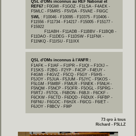
QSL d'OMs inconnus au REF National et
REF67 :
F0GMI - F1GOZ - F1LSA - F4AEK -
F5MLC - F5MRS - F5VDA - F5VAE - F6IGC
SWL
: F10046 - F10095 - F10375 - F10406 -
F11556 - F11734 - F14217 - F15005 - F15177 -
F15922
F11ABH - F11ADB - F11BBV - F11BQB -
F11DAO - F11DEG - F11DSW - F11FNX -
F11NKQ - F11ISU - F11IXX
QSL d'OMs inconnus à l'ANFR :
F1AFK – F1IAF – F1IPR – F1IQI – F1OIJ –
F1SKS - F2BG - F2YP - F4CIP - F4EUY -
F4GMI - F4GVZ - F5CQ - F5GY - F5IHS -
F5JOY - F5JUA - F5JUM - F5JYC - F5KOS -
F5LGM - F5MBF - F5MLR - F5NEK - F5NLH -
F5NQM - F5NCP - F5OFR - F5OGL - F5PRG -
F5RTJ - F5TOL - F6BON - F6BJI - F6CKF -
F6CKW - F6CTD - F6DQD - F6DUX - F6FBP -
F6FNU - F6GOC - F6HJX - F6ICG - F6IET -
F6JOY - F8BCV - F9IP
73 qro à tous
Richard - F5LLZ