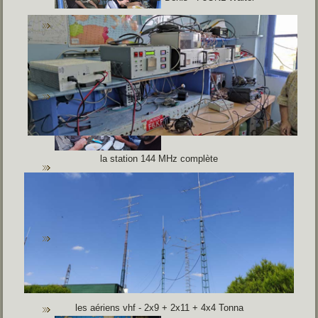
la station 144 MHz complète
les aériens vhf -
2x9 + 2x11 + 4x4 Tonna