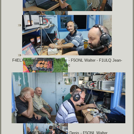
F4ELX Antoine - F5PPG Michel - F5ONL Walter - F1ULQ Jean-
Luc
F1OET Robert - F6DCD Denis - F5ONL Walter