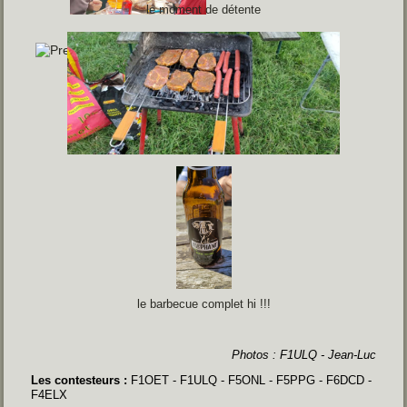
le moment de détente
le barbecue complet hi !!!
Photos : F1ULQ - Jean-Luc
Les contesteurs :
F1OET - F1ULQ - F5ONL - F5PPG - F6DCD -
F4ELX