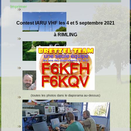
Imprimer
C
ontest
IARU VHF les 4 et 5 septembre 2021
à RIMLING
(toutes les photos dans le diaporama au-dessus)