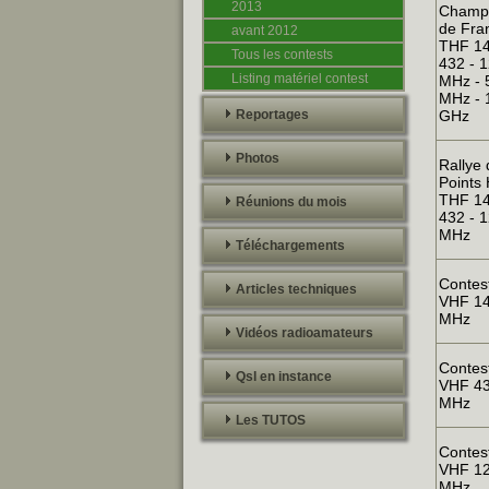
2013
Champ
de Fra
avant 2012
THF 14
Tous les contests
432 - 
Listing matériel contest
MHz - 
MHz - 
Reportages
GHz
Photos
Rallye
Points
THF 14
Réunions du mois
432 - 
MHz
Téléchargements
Contest
Articles techniques
VHF 1
MHz
Vidéos radioamateurs
Contest
Qsl en instance
VHF 4
MHz
Les TUTOS
Contest
VHF 1
MHz