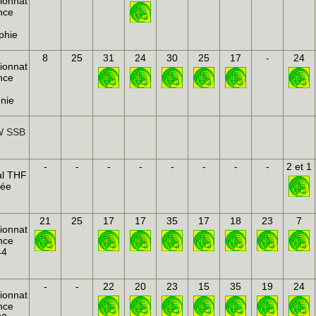
ionnat
nce
phie
8
25
31
24
30
25
17
-
24
ionnat
nce
onie
 SSB
-
-
-
-
-
-
-
-
2 et 1
al THF
hée
21
25
17
17
35
17
18
23
7
ionnat
nce
44
-
-
22
20
23
15
35
19
24
ionnat
nce