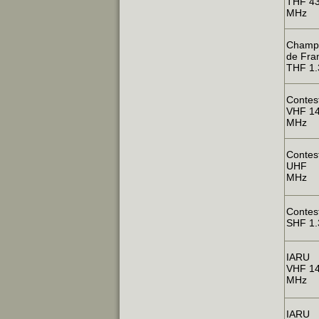
THF 4
MHz
Champ
de Fra
THF 1.
Contest
VHF 1
MHz
Contest
UHF
MHz
Contest
SHF 1.
IARU
VHF 1
MHz
IARU