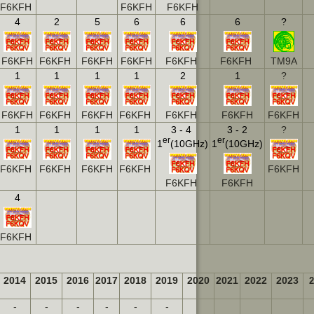
F6KFH
F6KFH
F6KFH
4
2
5
6
6
6
?
F6KFH
F6KFH
F6KFH
F6KFH
F6KFH
F6KFH
TM9A
1
1
1
1
2
1
?
F6KFH
F6KFH
F6KFH
F6KFH
F6KFH
F6KFH
F6KFH
1
1
1
1
3 - 4
3 - 2
?
er
er
1
(10GHz
)
1
(10GHz
)
F6KFH
F6KFH
F6KFH
F6KFH
F6KFH
F6KFH
F6KFH
4
F6KFH
2014
2015
2016
2017
2018
2019
2020
2021
2022
2023
2
-
-
-
-
-
-