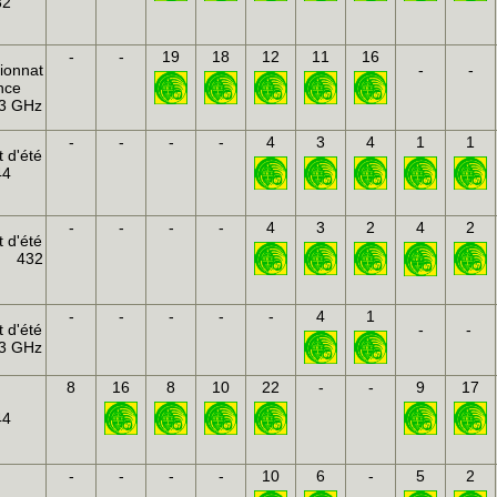
32
-
-
19
18
12
11
16
ionnat
-
-
nce
3 GHz
-
-
-
-
4
3
4
1
1
 d'été
44
-
-
-
-
4
3
2
4
2
 d'été
 432
-
-
-
-
-
4
1
 d'été
-
-
3 GHz
8
16
8
10
22
-
-
9
17
44
-
-
-
-
10
6
-
5
2