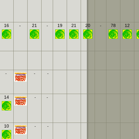
16
-
21
-
19
21
20
-
78
12
-
-
-
14
-
-
10
-
-