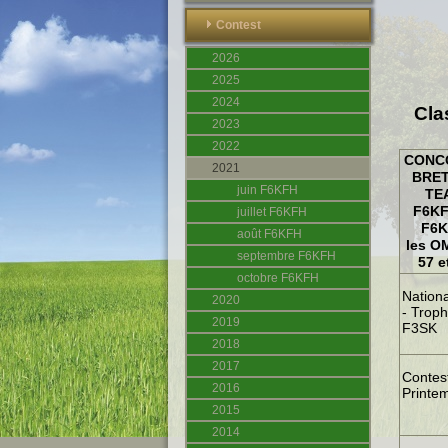
Contest
2026
2025
2024
Cla
2023
2022
CONC
2021
BRE
juin F6KFH
TE
F6KF
juillet F6KFH
F6
août F6KFH
les O
septembre F6KFH
57 e
octobre F6KFH
Nation
2020
- Trop
2019
F3SK
2018
2017
Contes
2016
Printe
2015
2014