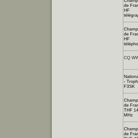
Champ
de Fra
HF
télégra
Champ
de Fra
HF
téléph
CQ WW
Nation
- Trop
F3SK
Champ
de Fra
THF 1
MHz
Champ
de Fra