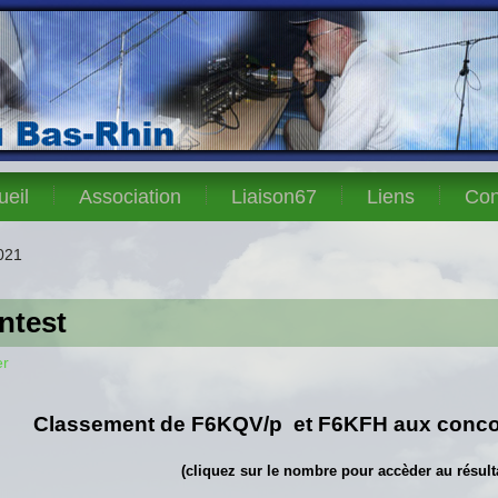
ueil
Association
Liaison67
Liens
Con
021
ntest
er
Classement de F6KQV/p et F6KFH aux conco
(cliquez sur le nombre pour accèder au résulta