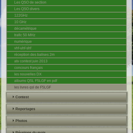
Les QSO de section
Les QSO divers
122GHz
10 GHz
décamétrique
trafic 50 MHz
numérique
vhf-uhf-shf
réception des balises 2m
atv contest juin 2013
concours français
les nouvelles DX
albums QSL F5LGF en pdf
les livres qsl de F5LGF
Contest
Reportages
Photos
Réunions du mois