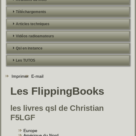
Téléchargements
Articles techniques
Vidéos radioamateurs
Qsl en instance
Les TUTOS
Imprimer
E-mail
Les FlippingBooks
les livres qsl de Christian
F5LGF
Europe
Amérique du Nord