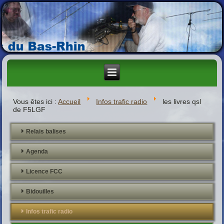
Vous êtes ici :
Accueil
Infos trafic radio
les livres qsl
de F5LGF
Relais balises
Agenda
Licence FCC
Bidouilles
Infos trafic radio