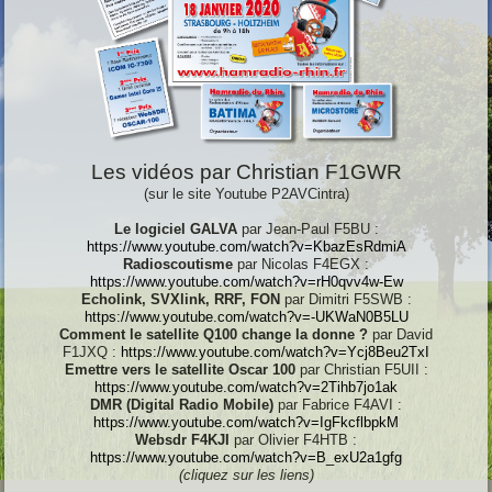
Les vidéos par Christian F1GWR
(sur le site Youtube P2AVCintra)
Le logiciel GALVA
par Jean-Paul F5BU :
https://www.youtube.com/watch?v=KbazEsRdmiA
Radioscoutisme
par Nicolas F4EGX :
https://www.youtube.com/watch?v=rH0qvv4w-Ew
Echolink, SVXlink, RRF, FON
par Dimitri F5SWB :
https://www.youtube.com/watch?v=-UKWaN0B5LU
Comment le satellite Q100 change la donne ?
par David
F1JXQ :
https://www.youtube.com/watch?v=Ycj8Beu2TxI
Emettre vers le satellite Oscar 100
par Christian F5UII :
https://www.youtube.com/watch?v=2Tihb7jo1ak
DMR (Digital Radio Mobile)
par Fabrice F4AVI :
https://www.youtube.com/watch?v=IgFkcflbpkM
Websdr F4KJI
par Olivier F4HTB :
https://www.youtube.com/watch?v=B_exU2a1gfg
(cliquez sur les liens)