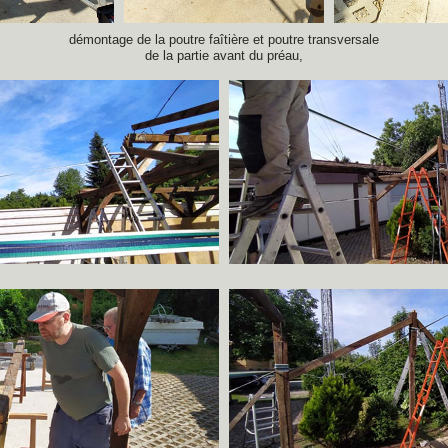
démontage de la poutre faîtière
et poutre transversale
de la partie avant du préau,