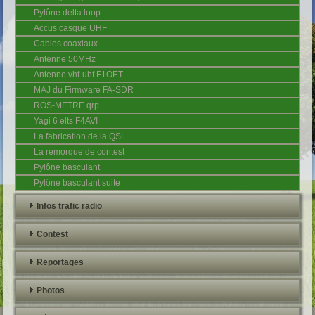
Pylône delta loop
Accus casque UHF
Cables coaxiaux
Antenne 50MHz
Antenne vhf-uhf F1OET
MAJ du Firmware FA-SDR
ROS-METRE qrp
Yagi 6 elts F4AVI
La fabrication de la QSL
La remorque de contest
Pylône basculant
Pylône basculant suite
Infos trafic radio
Contest
Reportages
Photos