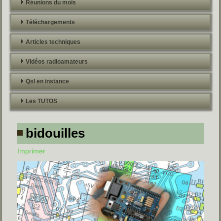
Réunions du mois
Téléchargements
Articles techniques
Vidéos radioamateurs
Qsl en instance
Les TUTOS
bidouilles
Imprimer