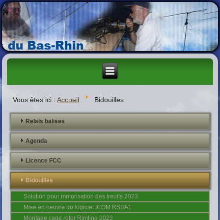
Vous êtes ici :
Accueil
Bidouilles
Relais balises
Agenda
Licence FCC
Bidouilles
Solution pour motorisation des treuils 2023
Mise en oeuvre du logiciel ICOM RSBA1
Montage cage rotor Rimling 2023