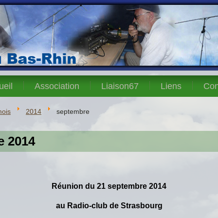
ueil
Association
Liaison67
Liens
Con
mois
2014
septembre
e 2014
Réunion du 21 septembre 2014
au
Radio-club de Strasbourg