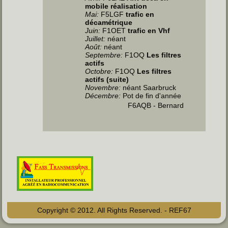
mobile réalisation
Mai
:
F5LGF
trafic en
décamétrique
Juin
:
F1OET
trafic en Vhf
Juillet
:
néant
Août:
néant
Septembre:
F1OQ
Les filtres
actifs
Octobre:
F1OQ
Les filtres
actifs (suite)
Novembre:
néant Saarbruck
Décembre:
Pot de fin d'année
F6AQB - Bernard
Copyright © 2012. All Rights Reserved. - REF67