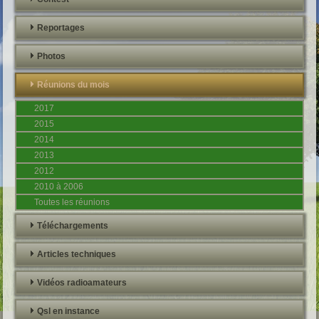
Reportages
Photos
Réunions du mois
2017
2015
2014
2013
2012
2010 à 2006
Toutes les réunions
Téléchargements
Articles techniques
Vidéos radioamateurs
Qsl en instance