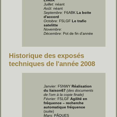
Juillet
:
néant
Août:
néant
Septembre:
F6ABK
La boite
d'accord
Octobre:
F5LGF
Le trafic
satelitte
Novembre:
Décembre:
Pot de fin d'année
Historique des exposés
techniques de l'année 2008
Janvier:
F5NWY
Réalisation
du liaison67
(des documents
de l'om à la copie finale)
Février:
F5LGF
Agilité en
fréquence – recherche
automatique fréquence
(suite)
Mars:
PÂQUES