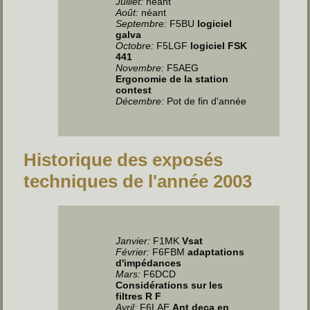
Juillet
:
néant
Août:
néant
Septembre:
F5BU
logiciel
galva
Octobre:
F5LGF
logiciel FSK
441
Novembre:
F5AEG
Ergonomie de la station
contest
Décembre:
Pot de fin d'année
Historique des exposés
techniques de l'année 2003
Janvier
:
F1MK
Vsat
Février:
F6FBM
adaptations
d'impédances
Mars:
F6DCD
Considérations sur les
filtres R F
Avril
:
F6LAE
Ant deca en