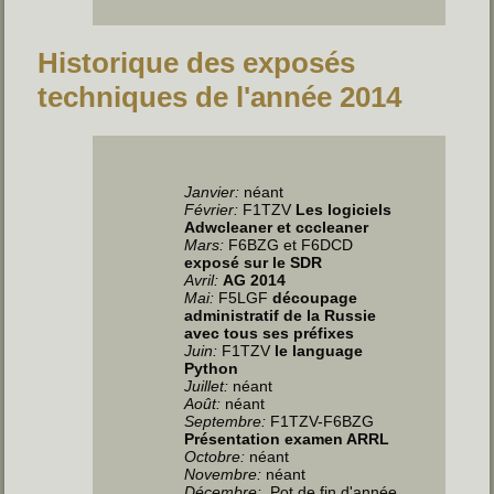
Historique des exposés
techniques de l'année 2014
Janvier:
néant
Février:
F1TZV
Les logiciels
Adwcleaner et cccleaner
Mars:
F6BZG et F6DCD
exposé sur le SDR
Avril:
AG 2014
Mai:
F5LGF
découpage
administratif de la Russie
avec tous ses préfixes
Juin
:
F1TZV
le language
Python
Juillet
:
néant
Août:
néant
Septembre:
F1TZV-F6BZG
Présentation examen ARRL
Octobre:
néant
Novembre:
néant
Décembre:
Pot de fin d'année