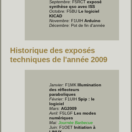
Septembre:
F5RCT
exposé
synthèse qso avec ISS
Octobre:
F5BU
Le logiciel
KICAD
Novembre:
F1UIH
Arduino
Décembre:
Pot de fin d'année
Historique des exposés
techniques de l'année 2009
Janvier:
F1MK
Illumination
des réflecteurs
paraboliques
Février:
F1UIH
Spip : le
logiciel
Mars:
AG2009
Avril:
F5LGF
Les modes
numériques
Mai:
Journée Barbecue
Juin
:
F1OET
Initiation à
LINUX