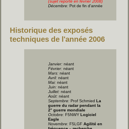
(sujet reporté en février 2008)
Décembre:
Pot de fin d'année
Historique des exposés
techniques de l'année 2006
Janvier
:
néant
Février:
néant
Mars:
néant
Avril
:
néant
Mai
:
néant
Juin
:
néant
Juillet
:
néant
Août:
néant
Septembre:
Prof Schmied
La
guerre du radar pendant la
2° guerre mondiale
Octobre:
F5NWY
Logiciel
Eagle
Novembre:
F5LGF
Agilité en
fréquence – recherche