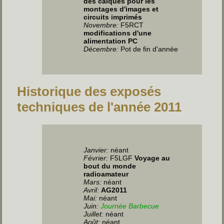
des calques pour les
montages d'images et
circuits imprimés
Novembre:
F5RCT
modifications d'une
alimentation PC
Décembre:
Pot de fin d'année
Historique des exposés
techniques de l'année 2011
Janvier:
néant
Février:
F5LGF
Voyage au
bout du monde
radioamateur
Mars:
néant
Avril:
AG2011
Mai:
néant
Juin
:
Journée Barbecue
Juillet
:
néant
Août:
néant