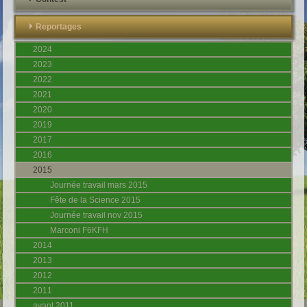
Reportages
2024
2023
2022
2021
2020
2019
2017
2016
2015
Journée travail mars 2015
Fête de la Science 2015
Journée travail nov 2015
Marconi F6KFH
2014
2013
2012
2011
avant 2011