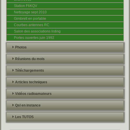
Station F6KQV
Nettoyage sept 2010
Gimbrett en portable
Courbes antennes RC
Salon des associations listing
Portes ouvertes juin 1992
Photos
Réunions du mois
Téléchargements
Articles techniques
Vidéos radioamateurs
Qsl en instance
Les TUTOS