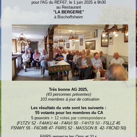
pour l'AG du REF67, le 1 juin 2025 à 9h30
au Restaurant
"LA BERGERIE"
à Bischoffsheim
Très bonne AG 2025,
(43 personnes présentes)
103 membres à jour de cotisation
Les résultats du vote sont les suivants :
55 votants pour les membres du CA
5 pouvoirs
+ 12 votes par correspondance
(F1TZV 52 - F4AKU 44 - F4AVI 50
- F4HTB 50 -
F5LLZ 45
F5NWY 55
-
F6CMB 47- F6IRS 52 - MASSON B. 42- F8CND 50)
F6IRS remercie les Oms et YLs