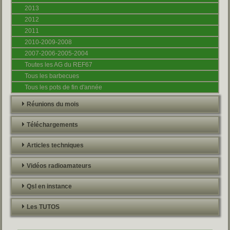
2013
2012
2011
2010-2009-2008
2007-2006-2005-2004
Toutes les AG du REF67
Tous les barbecues
Tous les pots de fin d'année
Réunions du mois
Téléchargements
Articles techniques
Vidéos radioamateurs
Qsl en instance
Les TUTOS