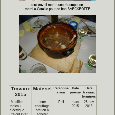
tout travail mérite une récompense,
merci à Camille pour ce bon BAECKEOFFE
Travaux
Matériel
Personne
Date
Date
à voir
prévue
travaux
2015
terminés
Modifier
inter
Phil
mars
28 nov
tableau
chauffage
2015
2015
éléctrique
station à
(rajout inter
acheter