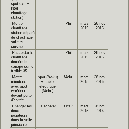
spot ext. +
inter
chauffage
station)
Mettre
Phil
mars
28 nov
chauffage
2015
2015
station séparé
du chauffage
salle et
cuisine
Raccorder le
Phil
mars
28 nov
chauffage
2015
2015
derrière le
canapé sur le
fusible 35
Mettre
spot (f4aku)
f4aku
mars
28 nov
minuterie
+ cable
2015
2015
avec spot
électrique
extérieur
(f4aku)
devant porte
d'entrée
Changer les
à acheter
f1tzv
mars
28 nov
deux
2015
2015
radiateurs
dans la salle
principale