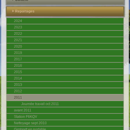
Reportages
2024
2023
2022
2021
2020
2019
2017
2016
2015
2014
2013
2012
2011
Journée travail oct 2011
avant 2011
Station F6KQV
Nettoyage sept 2010
Gimbrett en portable