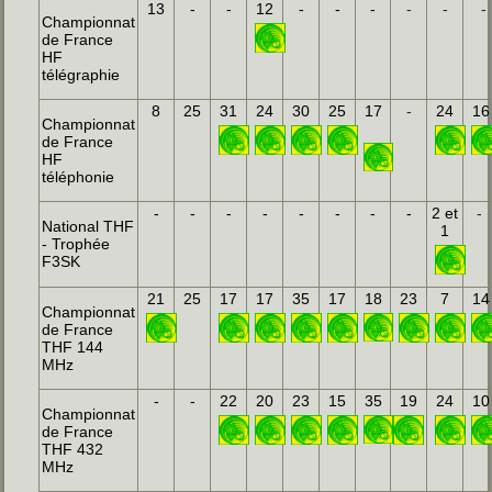
13
-
-
12
-
-
-
-
-
-
Championnat
de France
HF
télégraphie
8
25
31
24
30
25
17
-
24
16
Championnat
de France
HF
téléphonie
-
-
-
-
-
-
-
-
2 et
-
National THF
1
- Trophée
F3SK
21
25
17
17
35
17
18
23
7
14
Championnat
de France
THF 144
MHz
-
-
22
20
23
15
35
19
24
10
Championnat
de France
THF 432
MHz