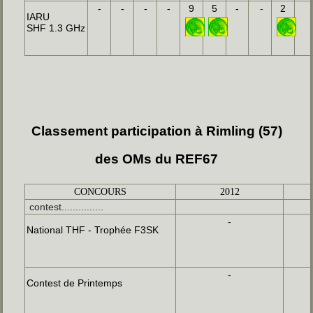
-
-
-
-
9
5
-
-
2
IARU
SHF 1.3 GHz
Classement participation à Rimling (57)
des OMs du REF67
CONCOURS
2012
contest...............
-
National THF - Trophée F3SK
-
Contest de Printemps