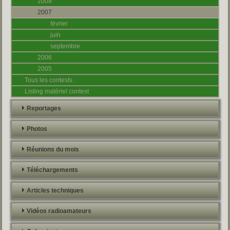
2008
2007
février
juin
septembre
2006
2005
Tous les contests
Listing matériel contest
Reportages
Photos
Réunions du mois
Téléchargements
Articles techniques
Vidéos radioamateurs