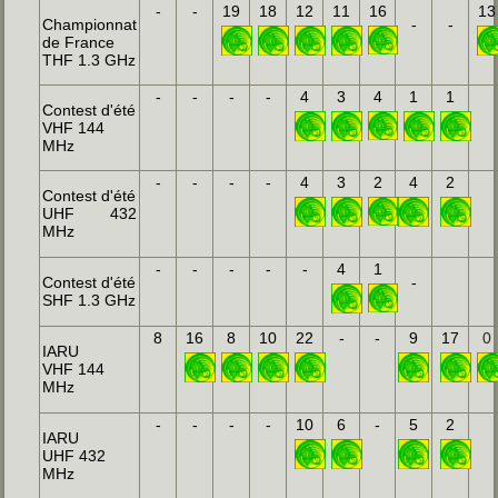
-
-
19
18
12
11
16
13
Championnat
-
-
de France
THF 1.3 GHz
-
-
-
-
4
3
4
1
1
Contest d'été
VHF 144
MHz
-
-
-
-
4
3
2
4
2
Contest d'été
UHF 432
MHz
-
-
-
-
-
4
1
Contest d'été
-
SHF 1.3 GHz
8
16
8
10
22
-
-
9
17
0
IARU
VHF 144
MHz
-
-
-
-
10
6
-
5
2
IARU
UHF 432
MHz