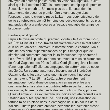
envoyés du cosmos par les premiers vaisseaux spatiaux. C'est
ainsi que le 4 octobre 1957, ils interceptent les bip-bip du premier
Spoutnik mis en orbite. Un mois plus tard, ils entendent les
battements de coeur du premier être vivant envoyé dans
l'espace, la petite chienne russe Laika... Les deux bricoleurs de
génie se retrouvent bientôt témoins des développements les plus
inattendus de la grande course à l'espace engagée du temps de
la guerre froide.
Centre spatial "privé"
Depuis la mise en orbite du premier Spoutnik le 4 octobre 1957,
les États-Unis et l'URSS travaillent d'arrache-pied à la réalisation
d'un nouvel objectif : envoyer un homme dans le cosmos. Mais
aucune des deux superpuissances ne peut imaginer que de
simples radioamateurs captent leurs fréquences top secrètes !
Le 4 février 1961, plusieurs semaines avant la mission historique
de Youri Gagarine, les frères Judica-Cordiglia perçoivent le son
d'une respiration difficile, accompagnée de battements de coeur
accélérés. Un cosmonaute russe inconnu aurait-il précédé
Gagarine dans l'espace, dans une mission dont il ne serait
jamais revenu ? Le 16 mai 1961, autre enregistrement
énigmatique : celui d'une conversation en russe entre une
cosmonaute et la station de contrôle. Affolée par la chaleur
croissante, la femme demande des instructions. Puis, plus rien.
Qu'est-il arrivé ? Ces extraordinaires indices ont été recueillis à la
"station d'écoutes spatiales" de Torre Bert, une installation de
fortune mise en place dans la campagne de Turin par les deux
Italiens. Illustré par leurs archives personnelles, véritable trésor
d'images et d'enregistrements sonores inédits, et par leur