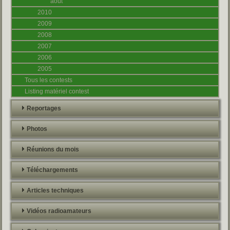
août
2010
2009
2008
2007
2006
2005
Tous les contests
Listing matériel contest
Reportages
Photos
Réunions du mois
Téléchargements
Articles techniques
Vidéos radioamateurs