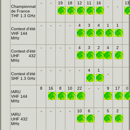
-
-
19
18
12
11
16
13
Championnat
-
-
de France
THF 1.3 GHz
-
-
-
-
4
3
4
1
1
Contest d'été
VHF 144
MHz
-
-
-
-
4
3
2
4
2
Contest d'été
UHF 432
MHz
-
-
-
-
-
4
1
Contest d'été
-
SHF 1.3 GHz
8
16
8
10
22
-
-
9
17
0
IARU
VHF 144
MHz
-
-
-
-
10
6
-
5
2
IARU
UHF 432
MHz