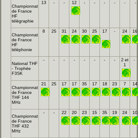
13
-
-
12
-
-
-
-
-
-
Championnat
de France
HF
télégraphie
8
25
31
24
30
25
17
-
24
16
Championnat
de France
HF
téléphonie
-
-
-
-
-
-
-
-
2 et
-
National THF
1
- Trophée
F3SK
21
25
17
17
35
17
18
23
7
14
Championnat
de France
THF 144
MHz
-
-
22
20
23
15
35
19
24
10
Championnat
de France
THF 432
MHz