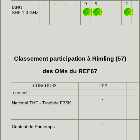
-
-
-
-
9
5
-
-
2
IARU
SHF 1.3 GHz
Classement participation à Rimling (57)
des OMs du REF67
CONCOURS
2012
contest...............
-
National THF - Trophée F3SK
-
Contest de Printemps