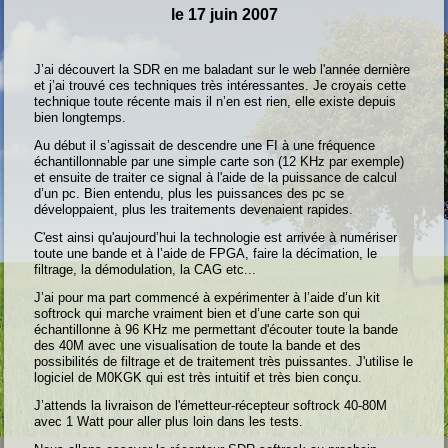
le 17 juin 2007
J’ai découvert la SDR en me baladant sur le web l'année dernière
et j’ai trouvé ces techniques très intéressantes. Je croyais cette
technique toute récente mais il n’en est rien, elle existe depuis
bien longtemps.
Au début il s’agissait de descendre une FI à une fréquence
échantillonnable par une simple carte son (12 KHz par exemple)
et ensuite de traiter ce signal à l'aide de la puissance de calcul
d’un pc. Bien entendu, plus les puissances des pc se
développaient, plus les traitements devenaient rapides.
C'est ainsi qu'aujourd’hui la technologie est arrivée à numériser
toute une bande et à l’aide de FPGA, faire la décimation, le
filtrage, la démodulation, la CAG etc...
J’ai pour ma part commencé à expérimenter à l’aide d’un kit
softrock qui marche vraiment bien et d’une carte son qui
échantillonne à 96 KHz me permettant d'écouter toute la bande
des 40M avec une visualisation de toute la bande et des
possibilités de filtrage et de traitement très puissantes. J'utilise le
logiciel de M0KGK qui est très intuitif et très bien conçu.
J’attends la livraison de l'émetteur-récepteur softrock 40-80M
avec 1 Watt pour aller plus loin dans les tests.