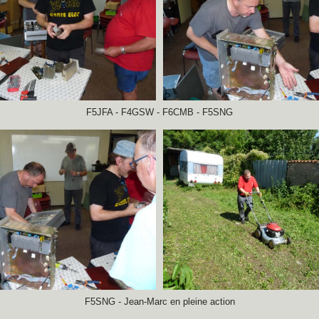
F5JFA - F4GSW - F6CMB - F5SNG
F5SNG - Jean-Marc en pleine action