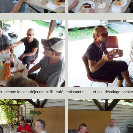
in prenne le petit déjeuner hi !!!! café, croissants....... et oui, décalage horaire.