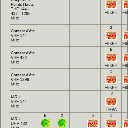
Points Hauts
THF 144 -
F6KFH
F6
432 - 1296
MHz
-
-
-
-
3
Contest d'été
VHF 144
MHz
F6KFH
F6
-
-
-
-
5
Contest d'été
VHF 432
MHz
F6KFH
F6
-
-
-
-
1
Contest d'été
VHF 1296
MHz
F6KFH
F6
-
-
-
-
2
IARU
VHF 144
MHz
TM9A
5
2
-
2
1
IARU
UHF 432
MHz