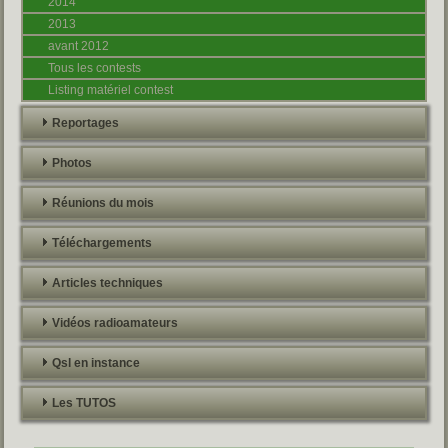
2014
2013
avant 2012
Tous les contests
Listing matériel contest
Reportages
Photos
Réunions du mois
Téléchargements
Articles techniques
Vidéos radioamateurs
Qsl en instance
Les TUTOS