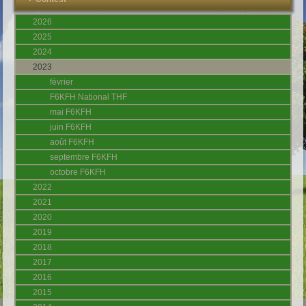
2026
2025
2024
2023
février
F6KFH National THF
mai F6KFH
juin F6KFH
août F6KFH
septembre F6KFH
octobre F6KFH
2022
2021
2020
2019
2018
2017
2016
2015