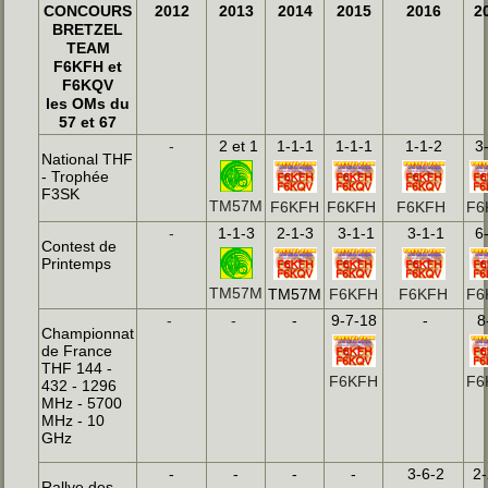
CONCOURS
2012
2013
2014
2015
2016
2
BRETZEL
TEAM
F6KFH et
F6KQV
les OMs du
57 et 67
-
2 et 1
1-1-1
1-1-1
1-1-2
3
National THF
- Trophée
F3SK
TM57M
F6KFH
F6KFH
F6KFH
F6
-
1-1-3
2-1-3
3-1-1
3-1-1
6
Contest de
Printemps
TM57M
TM57M
F6KFH
F6KFH
F6
-
-
-
9-7-18
-
8
Championnat
de France
THF 144 -
F6KFH
F6
432 - 1296
MHz - 5700
MHz - 10
GHz
-
-
-
-
3-6-2
2-
Rallye des