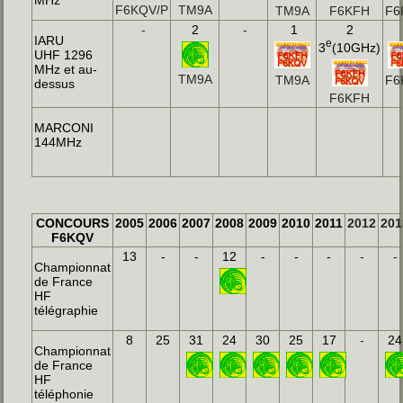
F6KQV/P
TM9A
TM9A
F6KFH
F6
-
2
-
1
2
IARU
e
3
(10GHz)
UHF 1296
MHz et au-
TM9A
TM9A
F6
dessus
F6KFH
MARCONI
144MHz
CONCOURS
2005
2006
2007
2008
2009
2010
2011
2012
201
F6KQV
13
-
-
12
-
-
-
-
-
Championnat
de France
HF
télégraphie
8
25
31
24
30
25
17
-
24
Championnat
de France
HF
téléphonie