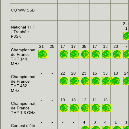
CQ WW SSB
-
-
-
-
-
-
-
-
2 e
National THF
1
- Trophée
F3SK
21
25
17
17
35
17
18
23
7
Championnat
de France
THF 144
MHz
-
-
22
20
23
15
35
19
24
Championnat
de France
THF 432
MHz
-
-
19
18
12
11
16
Championnat
-
-
de France
THF 1.3 GHz
-
-
-
-
4
3
4
1
1
Contest d'été