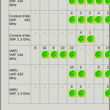
VHF 144
MHz
-
-
-
-
4
3
2
4
2
Contest d'été
UHF 432
MHz
-
-
-
-
-
4
1
Contest d'été
-
-
SHF 1.3 GHz
8
16
8
10
22
-
-
9
17
IARU
VHF 144
MHz
-
-
-
-
10
6
-
5
2
IARU
UHF 432
MHz
-
-
-
-
9
5
-
-
2
IARU
SHF 1.3 GHz