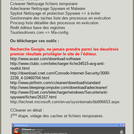
Ccleaner Nettoyage fichiers temporaire
Adwcleaner Nettoyage Spyware et Malware
Spybot Nettoyage et protection Spyware => à éviter
Gestionnaire des taches liste des processus en exécution
Procexp liste détaillée des processus en exécution
Redit éditeur base des registres
Touslesdrivers.com => Ma-config
Ou télécharger ces outils :
Recherche Google, ne jamais prendre parmi les deux/trois
premier résultats
privilégier le site de l’éditeur.
http://www.avast.com/download-software
http://www.clubic.com/telecharger-fiche34515-avg-anti-
rootkit.html
http://download.cnet.com/Comodo-Internet-Security/3000-
2239_4-10460704.html
http://www.piriform.com/ccleaner/download/standard
http://www.bleepingcomputer.com/download/adwcleaner/
http://www.01net.com/telecharger/windows/Securite/anti-
spyware/fiches/26157.html
http://technet.microsoft.com/en-us/sysinternals/bb896653.aspx
CCleaner en détail :
ère
1
étape, vidage des caches et fichiers temporaires.