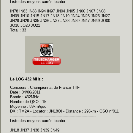
Liste des moyens carrés locator :
IN78 IN83 IN88 IN94 IN97 JN04 JN05 JN06 JN07 JN08
JN09 JN10 JN15 JN17 JN18 JN19 JN24 JN25 JN26 JN27
JN28 JN29 JN35 JN36 JN37 JN38 JN39 JN47 JN49 JO00
JO10 JO20 JO21
Total : 33
Le LOG 432 MHz :
Concours : Championnat de France THF
Date : 04/06/2011
Bande : 432MHz
Nombre de QSO : 15
Moyenne : 89km/qso
DX : TM2A - Locator : JN18OI - Distance : 296km - QSO n°011
------------------------------------------------------------------------
Liste des moyens carrés locator :
JN18 JN37 JN38 JN39 JN49