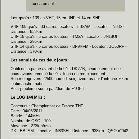
tonna en shf.
Les qso's :
109 en VHF, 15 en UHF et 14 en SHF.
VHF 109 qso's - 33 carrés locators - EB2AM - Locator : IN83SH -
Distance : 938km
UHF 15 qso's - 5 carrés locators - TM2A - Locator : JN18OI -
Distance : 296km
SHF 14 qso's - 5 carrés locators - DF9NFM - Locator : JO50RF -
Distance : 370km
Les ennuis de ces deux jours :
Oubli de la partie avant de la 9éls DK7ZB, heureusement que
nous avions enmené la 9éls Tonna en remplacement.
Super orage vers 22h00 samedi soir, avec ros sur l'antenne 70cm
le dimanche matin.
Petit problème sur le pa 23cm de F1OET
Le LOG 144 MHz :
Concours : Championnat de France THF
Date : 04/06/2011
Bande : 144MHz
Nombre de QSO : 109
Moyenne : 273km/qso
DX : EB2AM - Locator : IN83SH - Distance : 938km - QSO n°042
------------------------------------------------------------------------