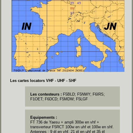
Les cartes locators VHF - UHF - SHF
Les contesteurs :
F5BLD; F5NWY; F6IRS;
F1OET; F6DCD; F5MDW; F5LGF
Equipements :
FT 736 de Yaesu + ampli 300w en vhf +
transverteur F5RCT 100w en uhf et 100w en shf.
Antennes : 9 él en vhf, 21 él en uhf et 35 él