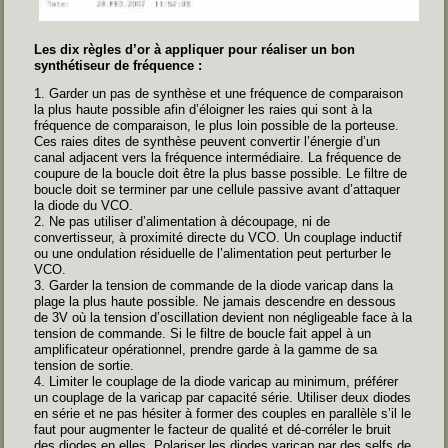
Les dix règles d’or à appliquer pour réaliser un bon
synthétiseur de fréquence :
1. Garder un pas de synthèse et une fréquence de comparaison
la plus haute possible afin d’éloigner les raies qui sont à la
fréquence de comparaison, le plus loin possible de la porteuse.
Ces raies dites de synthèse peuvent convertir l’énergie d’un
canal adjacent vers la fréquence intermédiaire. La fréquence de
coupure de la boucle doit être la plus basse possible. Le filtre de
boucle doit se terminer par une cellule passive avant d’attaquer
la diode du VCO.
2. Ne pas utiliser d’alimentation à découpage, ni de
convertisseur, à proximité directe du VCO. Un couplage inductif
ou une ondulation résiduelle de l’alimentation peut perturber le
VCO.
3. Garder la tension de commande de la diode varicap dans la
plage la plus haute possible. Ne jamais descendre en dessous
de 3V où la tension d’oscillation devient non négligeable face à la
tension de commande. Si le filtre de boucle fait appel à un
amplificateur opérationnel, prendre garde à la gamme de sa
tension de sortie.
4. Limiter le couplage de la diode varicap au minimum, préférer
un couplage de la varicap par capacité série. Utiliser deux diodes
en série et ne pas hésiter à former des couples en parallèle s’il le
faut pour augmenter le facteur de qualité et dé-corréler le bruit
des diodes en elles. Polariser les diodes varicap par des selfs de