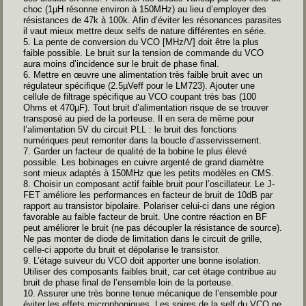
choc (1µH résonne environ à 150MHz) au lieu d’employer des
résistances de 47k à 100k. Afin d’éviter les résonances parasites
il vaut mieux mettre deux selfs de nature différentes en série.
5. La pente de conversion du VCO [MHz/V] doit être la plus
faible possible. Le bruit sur la tension de commande du VCO
aura moins d’incidence sur le bruit de phase final.
6. Mettre en œuvre une alimentation très faible bruit avec un
régulateur spécifique (2.5µVeff pour le LM723). Ajouter une
cellule de filtrage spécifique au VCO coupant très bas (100
Ohms et 470µF). Tout bruit d’alimentation risque de se trouver
transposé au pied de la porteuse. Il en sera de même pour
l’alimentation 5V du circuit PLL : le bruit des fonctions
numériques peut remonter dans la boucle d’asservissement.
7. Garder un facteur de qualité de la bobine le plus élevé
possible. Les bobinages en cuivre argenté de grand diamètre
sont mieux adaptés à 150MHz que les petits modèles en CMS.
8. Choisir un composant actif faible bruit pour l’oscillateur. Le J-
FET améliore les performances en facteur de bruit de 10dB par
rapport au transistor bipolaire. Polariser celui-ci dans une région
favorable au faible facteur de bruit. Une contre réaction en BF
peut améliorer le bruit (ne pas découpler la résistance de source).
Ne pas monter de diode de limitation dans le circuit de grille,
celle-ci apporte du bruit et dépolarise le transistor.
9. L’étage suiveur du VCO doit apporter une bonne isolation.
Utiliser des composants faibles bruit, car cet étage contribue au
bruit de phase final de l’ensemble loin de la porteuse.
10. Assurer une très bonne tenue mécanique de l’ensemble pour
éviter les effets microphoniques. Les spires de la self du VCO ne