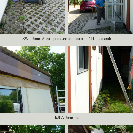
SWL Jean-Marc - peinture du socle - F1LFL Joseph
F5JFA Jean-Luc