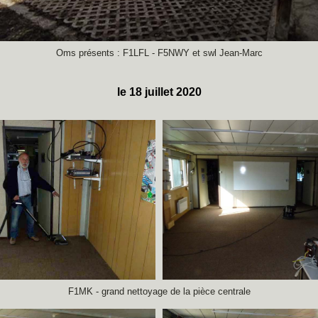
Oms présents : F1LFL - F5NWY et swl Jean-Marc
le 18 juillet 2020
F1MK - grand nettoyage de la pièce centrale