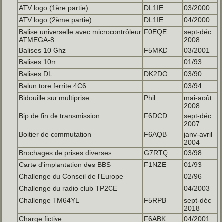
ATV logo (1ère partie)
DL1IE
03/2000
ATV logo (2ème partie)
DL1IE
04/2000
Balise universelle avec microcontrôleur
F0EQE
sept-déc
ATMEGA-8
2008
Balises 10 Ghz
F5MKD
03/2001
Balises 10m
01/93
Balises DL
DK2DO
03/90
Balun tore ferrite 4C6
03/94
Bidouille sur multiprise
Phil
mai-août
2008
Bip de fin de transmission
F6DCD
sept-déc
2007
Boitier de commutation
F6AQB
janv-avril
2004
Brochages de prises diverses
G7RTQ
03/98
Carte d'implantation des BBS
F1NZE
01/93
Challenge du Conseil de l'Europe
02/96
Challenge du radio club TP2CE
04/2003
Challenge TM64YL
F5RPB
sept-déc
2018
Charge fictive
F6ABK
04/2001