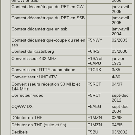
en CW et SSB
2006
Contest décamétrique du REF en CW
janv-avril
2005
Contest décamétrique du REF en SSB
janv-avril
2005
Contest décamétrique en ssb
janv-avril
2004
Contest décamétrique-coupe du ref en
F5NWY
02/2003
ssb
Contest du Kastelberg
F6IRS
03/2000
Convertisseur 432 MHz
F1SA et
janvier
F6APU
1973
Convertisseur RTTY automatique
F1CRK
3/85
Convertisseur UHF ATV
4/80
Convertisseurs réception 50 MHz et
F5RCT
04/97
144 MHz
Correcteur vidéo
F5RCT
sept-déc
2012
CQWW DX
F5AEG
sept-déc
2004
Débuter en THF
F1MZN
03/95
Débuter en THF (suite et fin)
F1MZN
04/95
Decibels
F5BU
03/2002