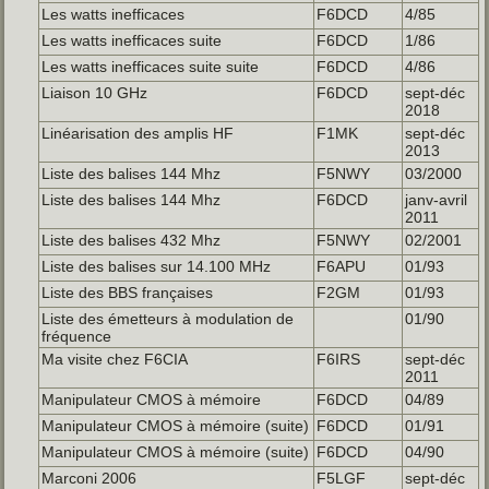
Les watts inefficaces
F6DCD
4/85
Les watts inefficaces suite
F6DCD
1/86
Les watts inefficaces suite suite
F6DCD
4/86
Liaison 10 GHz
F6DCD
sept-déc
2018
Linéarisation des amplis HF
F1MK
sept-déc
2013
Liste des balises 144 Mhz
F5NWY
03/2000
Liste des balises 144 Mhz
F6DCD
janv-avril
2011
Liste des balises 432 Mhz
F5NWY
02/2001
Liste des balises sur 14.100 MHz
F6APU
01/93
Liste des BBS françaises
F2GM
01/93
Liste des émetteurs à modulation de
01/90
fréquence
Ma visite chez F6CIA
F6IRS
sept-déc
2011
Manipulateur CMOS à mémoire
F6DCD
04/89
Manipulateur CMOS à mémoire (suite)
F6DCD
01/91
Manipulateur CMOS à mémoire (suite)
F6DCD
04/90
Marconi 2006
F5LGF
sept-déc