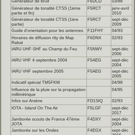
Générateur de bruit
F6DCD
03/88
Générateur de tonalité CTSS (1ème
F5RCT
janv-avril
partie et fin)
2010
Générateur de tonalité CTSS (1ère
F5RCT
sept-déc
partie)
2009
Guide d'orientation pour les antennes
F11FHY
04/93
Horaires de diffusion rtty de Map
F6DNX
02/93
Rabat
IARU UHF-SHF au Champ du Feu
F5NWY
sept-déc
2006
IARU VHF 4 septembre 2004
F5AEG
sept-déc
2004
IARU VHF septembre 2005
F5AEG
sept-déc
2005
Indicatif spécial TM5FKW
04/98
Influence de la pluie sur la propagation
04/95
millimètrique
Infos sur Arsène
FD1SIQ
02/93
IOTA - Island On The Air
F5LGF
sept-déc
2017
Jamborée scouts de France 47ème
F4DXY
sept-déc
JOTA
2004
Jamborée sur les Ondes
F4EGX
sept-déc
2015