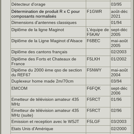
Détecteur d'orage
03/95
Détermination de produit R x C pour
F1GWR
août-déc
composants normalisés
2021
Dimensions d'antennes classiques
01/94
Diplôme de la ligne Maginot
L'équipe de
sept-déc
F5KAV
2005
Diplôme de la Ligne Maginot d'Alsace
F6BEC
mai-août
2005
Diplôme des cantons français
02/2003
Diplôme des Forts et Chateaux de
F5LKH
01/2002
France
Diplôme du 2000 ème qso de section
F5NWY
mai-août
du REF67
2004
Duplexeur home made 2m/70cm
03/94
EMCOM
F6FQK
sept-déc
2006
Emetteur de télévision amateur 435
F5RCT
01/96
MHz
Emetteur de télévision amateur 435
F5RCT
02/96
MHz (suite)
Emission et reception avec le WSJT
F5LGF
03/2003
Etats Unis d'Amérique
02/2000