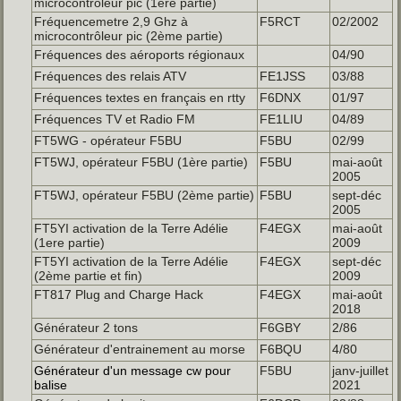
microcontrôleur pic (1ère partie)
Fréquencemetre 2,9 Ghz à
F5RCT
02/2002
microcontrôleur pic (2ème partie)
Fréquences des aéroports régionaux
04/90
Fréquences des relais ATV
FE1JSS
03/88
Fréquences textes en français en rtty
F6DNX
01/97
Fréquences TV et Radio FM
FE1LIU
04/89
FT5WG - opérateur F5BU
F5BU
02/99
FT5WJ, opérateur F5BU (1ère partie)
F5BU
mai-août
2005
FT5WJ, opérateur F5BU (2ème partie)
F5BU
sept-déc
2005
FT5YI activation de la Terre Adélie
F4EGX
mai-août
(1ere partie)
2009
FT5YI activation de la Terre Adélie
F4EGX
sept-déc
(2ème partie et fin)
2009
FT817 Plug and Charge Hack
F4EGX
mai-août
2018
Générateur 2 tons
F6GBY
2/86
Générateur d'entrainement au morse
F6BQU
4/80
Générateur d'un message cw pour
F5BU
janv-juillet
balise
2021