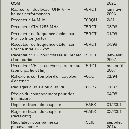
GSM
2021
Réaliser un duplexeur UHF-VHF
F5RCT
janv-avril
hautes performances
2006
Recepteur 14 MHz
F6BQU
2/81
Recepteur ATV 1255 MHz
F5RCT
03/96
Recepteur de fréquence étalon sur
F5RCT
01/99
France Inter (suite)
Recepteur de fréquence étalon sur
F5RCT
04/98
France Inter 162 khz
Récepteur VHF pour chasse au renard
F5RCT
janv-avril
(1ère partie)
2007
Récepteur VHF pour chasse au renard
F5RCT
mai-août
(2ème partie et fin)
2007
Réflexions sur l'emploi d'un coupleur
F6COI
01/94
d'antenne
Réglages d'un TX ou d'un PA
F6GBY
01/87
Règles du comportement pour des
04/98
techniciens
Regleur discret de coupleur
F6ABK
01/2001
Regleur discret de coupleur
F6ABK
03/2001
(rectificatif)
Régulateur pour panneau
F5LIU
sept-déc
photovoltaïque
2014