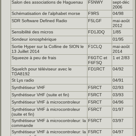
Salon des associations de Haguenau
F5NWY
sept-déc
2006
Schématisation de l'alphabet morse
F9RS
04/98
SDR Software Defined Radio
F5LGF
mai-août
2012
Sensibilité des micros
FD1JDQ
1/85
Sondeur ionosphérique
01/95
Sortie Hyper sur la Colline de SION le
F1CLQ
mai-août
13 Juillet 2014
2014
Squeeze à peu de frais
F6GTC et
1 et 2/83
F6FSQ
Squelch pour téléviseur avec le
FD1RCT
04/92
TDA8192
St Lys radio
04/91
Synthétiseur VHF
F5RCT
02/93
Synthétiseur VHF (suite et fin)
F5RCT
03/93
Synthétiseur VHF à microcontroleur
F5RCT
04/96
Synthétiseur VHF à microcontroleur
F5RCT
01/97
(suite et fin)
Synthétiseur VHF à microcontroleur: la
F5RCT
03/97
commande
Synthétiseur VHF à microcontroleur: la
F5RCT
04/97