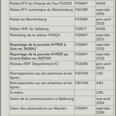
Relais ATV du Champ du Feu F5ZEW
F5NWY
04/99
Relais ATV numérique du Bischenberg
F6CMB
sept-déc
2006
Relais du Bischenberg
F5SWB
janv-avril
2018
Relais VHF du Valsberg
F5RCT
04/95
Relooking de la station F6KQV
F5NWY
sept-déc
2013
Reportage de la journée HYPER à
F5NWY
sept-déc
Sion en JN38AJ
2019
Reportage de la journée HYPER au
F5NWY
sept-déc
Grand Ballon en JN37NV
2019
Réseau RRF Département 67
F5SWB
janv-avril
2019
Retrospectives sur les antennes et les
F6FGW
1/81
lignes
Retrospectives sur les antennes et les
F6FGW
4/81
lignes
S-mètre
2/85
Salon de la communication à Walbourg
mai-août
2004
Salon des associations au Wacken
F5NWY
sept-déc
2006