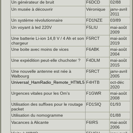
Un générateur de bruit
F6DCD
02/88
Un musée à découvrir
Véronique
janv-avril
2011
Un système révolutionnaire
FD1NZE
03/89
Un voyant à led 220V
F5LIU
mai-août
2009
Une batterie Li-ion 14,8 V / 4 Ah et son
F5RCT
mai-août
chargeur
2019
Une boite avec moins de vices
F6ABK
mai-août
2004
Une expédition peut-elle chuchoter ?
F4DLM
mai-août
2015
Une nouvelle antenne est née à
F5RCT
janv-avril
Walbourg
2005
Universal_HamRadio_Remote_HTML5
F4HTB
oct-déc
2020
Urgences vitales pour les Om's
F1GWR
mai-août
2008
Utilisation des suffixes pour le routage
FD1SIQ
01/93
packet
Utilisation du nomogramme
01/88
Vacances à Alicante
F6IRS
mai-août
2006