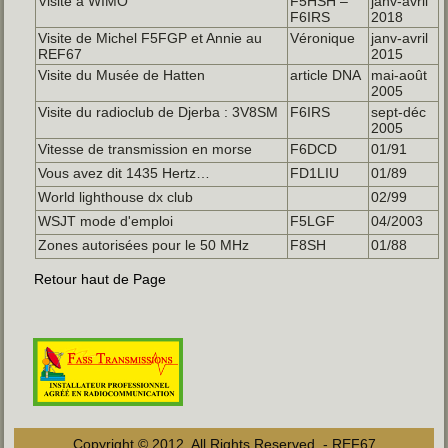
Visite à WIMO
F5HSH –
janv-avril
F6IRS
2018
Visite de Michel F5FGP et Annie au
Véronique
janv-avril
REF67
2015
Visite du Musée de Hatten
article DNA
mai-août
2005
Visite du radioclub de Djerba : 3V8SM
F6IRS
sept-déc
2005
Vitesse de transmission en morse
F6DCD
01/91
Vous avez dit 1435 Hertz…
FD1LIU
01/89
World lighthouse dx club
02/99
WSJT mode d'emploi
F5LGF
04/2003
Zones autorisées pour le 50 MHz
F8SH
01/88
Retour haut de Page
Copyright © 2012. All Rights Reserved. - REF67