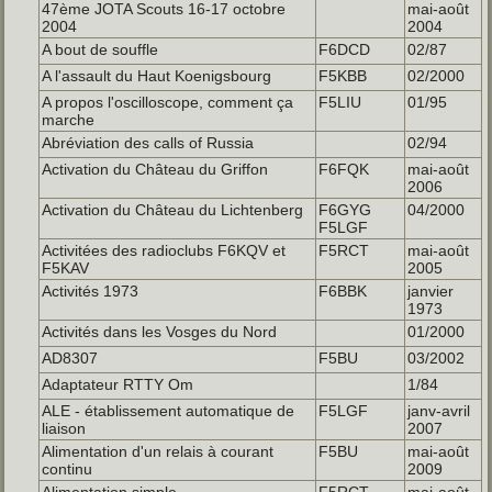
47ème JOTA Scouts 16-17 octobre
mai-août
2004
2004
A bout de souffle
F6DCD
02/87
A l'assault du Haut Koenigsbourg
F5KBB
02/2000
A propos l'oscilloscope, comment ça
F5LIU
01/95
marche
Abréviation des calls of Russia
02/94
Activation du Château du Griffon
F6FQK
mai-août
2006
Activation du Château du Lichtenberg
F6GYG
04/2000
F5LGF
Activitées des radioclubs F6KQV et
F5RCT
mai-août
F5KAV
2005
Activités 1973
F6BBK
janvier
1973
Activités dans les Vosges du Nord
01/2000
AD8307
F5BU
03/2002
Adaptateur RTTY Om
1/84
ALE - établissement automatique de
F5LGF
janv-avril
liaison
2007
Alimentation d'un relais à courant
F5BU
mai-août
continu
2009
Alimentation simple
F5RCT
mai-août