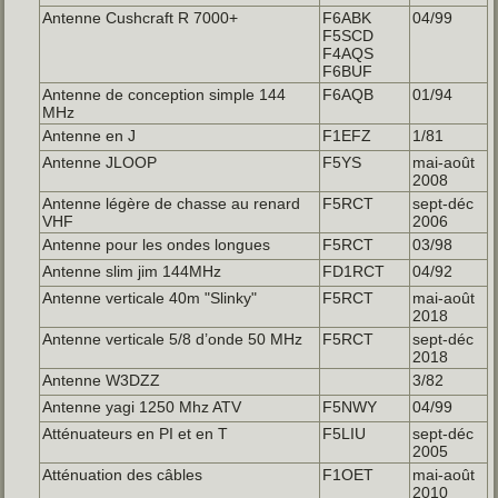
Antenne Cushcraft R 7000+
F6ABK
04/99
F5SCD
F4AQS
F6BUF
Antenne de conception simple 144
F6AQB
01/94
MHz
Antenne en J
F1EFZ
1/81
Antenne JLOOP
F5YS
mai-août
2008
Antenne légère de chasse au renard
F5RCT
sept-déc
VHF
2006
Antenne pour les ondes longues
F5RCT
03/98
Antenne slim jim 144MHz
FD1RCT
04/92
Antenne verticale 40m "Slinky"
F5RCT
mai-août
2018
Antenne verticale 5/8 d’onde 50 MHz
F5RCT
sept-déc
2018
Antenne W3DZZ
3/82
Antenne yagi 1250 Mhz ATV
F5NWY
04/99
Atténuateurs en PI et en T
F5LIU
sept-déc
2005
Atténuation des câbles
F1OET
mai-août
2010