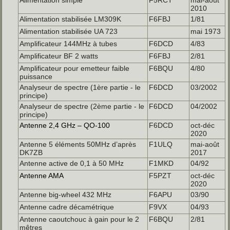
2010
Alimentation stabilisée LM309K
F6FBJ
1/81
Alimentation stabilisée UA 723
mai 1973
Amplificateur 144MHz à tubes
F6DCD
4/83
Amplificateur BF 2 watts
F6FBJ
2/81
Amplificateur pour emetteur faible
F6BQU
4/80
puissance
Analyseur de spectre (1ère partie - le
F6DCD
03/2002
principe)
Analyseur de spectre (2ème partie - le
F6DCD
04/2002
principe)
Antenne 2,4 GHz – QO-100
F6DCD
oct-déc
2020
Antenne 5 éléments 50MHz d’après
F1ULQ
mai-août
DK7ZB
2017
Antenne active de 0,1 à 50 MHz
F1MKD
04/92
Antenne AMA
F5PZT
oct-déc
2020
Antenne big-wheel 432 MHz
F6APU
03/90
Antenne cadre décamétrique
F9VX
04/93
Antenne caoutchouc à gain pour le 2
F6BQU
2/81
mêtres