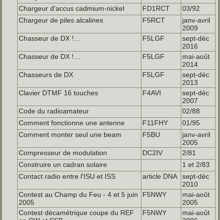
Chargeur d'accus cadmium-nickel
FD1RCT
03/92
Chargeur de piles alcalines
F5RCT
janv-avril
2009
Chasseur de DX !...
F5LGF
sept-déc
2016
Chasseur de DX !…
F5LGF
mai-août
2014
Chasseurs de DX
F5LGF
sept-déc
2013
Clavier DTMF 16 touches
F4AVI
sept-déc
2007
Code du radioamateur
02/88
Comment fonctionne une antenne
F11FHY
01/95
Comment monter seul une beam
F5BU
janv-avril
2005
Compresseur de modulation
DC2IV
2/81
Construire un cadran solaire
1 et 2/83
Contact radio entre l'ISU et ISS
article DNA
sept-déc
2010
Contest au Champ du Feu - 4 et 5 juin
F5NWY
mai-août
2005
2005
Contest décamétrique coupe du REF
F5NWY
mai-août