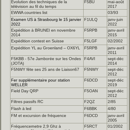
Evolution des techniques de la
F5BU
mai-août
télévision au fil du temps
2017
EWWA countries list
03/93
Examen US à Strasbourg le 15 janvier
F1ULQ
janv-juin
2022
2022
Expédition à BRUNEI en novembre
F5RPB
janv-avril
2014
2015
Expédition contest en Suisse
F5LGF
02/2002
Expédition YL au Groenland – OX6YL
F5RPB
janv-avril
2011
F5KBB - 57e Jamborée sur les Ondes
F4AVI
sept-déc
(JOTA)
2014
F5NWY fête ses 25 ans de Liaison67
F5NWY
sept-déc
2012
Fer supplémentaire pour station
F6DCD
sept-déc
WELLER
2019
Field Day QRP
F5OAN
sept-déc
2012
Filtres passifs RC
F2QZ
2/85
Flash à led
F6BBK
4/80
FM et excursion de fréquence
F6DCD
janv-avril
2005
Fréquencemetre 2,9 Ghz à
F5RCT
01/2002