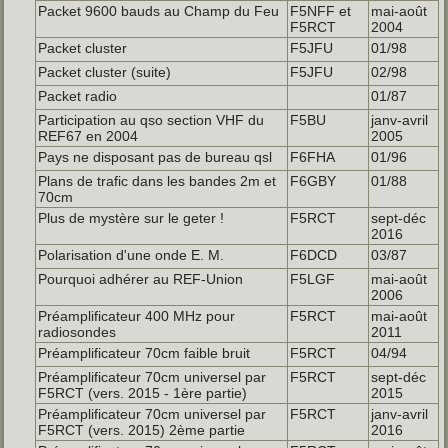
Packet 9600 bauds au Champ du Feu
F5NFF et
mai-août
F5RCT
2004
Packet cluster
F5JFU
01/98
Packet cluster (suite)
F5JFU
02/98
Packet radio
01/87
Participation au qso section VHF du
F5BU
janv-avril
REF67 en 2004
2005
Pays ne disposant pas de bureau qsl
F6FHA
01/96
Plans de trafic dans les bandes 2m et
F6GBY
01/88
70cm
Plus de mystère sur le geter !
F5RCT
sept-déc
2016
Polarisation d'une onde E. M.
F6DCD
03/87
Pourquoi adhérer au REF-Union
F5LGF
mai-août
2006
Préamplificateur 400 MHz pour
F5RCT
mai-août
radiosondes
2011
Préamplificateur 70cm faible bruit
F5RCT
04/94
Préamplificateur 70cm universel par
F5RCT
sept-déc
F5RCT (vers. 2015 - 1ère partie)
2015
Préamplificateur 70cm universel par
F5RCT
janv-avril
F5RCT (vers. 2015) 2ème partie
2016