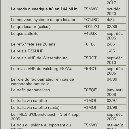
2017
Le mode numerique ft8 en 144 MHz
F5NWY
oct-déc
2020
Le nouveau système de qra locator
FC1JBC
4/84
Le qra locator (calcul)
FD1LZG
02/88
Le qso sattelite
F4EGX
sept-déc
2005
Le ref67 fête ses 20 ans
F6FBJ
2/86
Le relais FZ6UHF
1/85
Le relais VHF de Wissembourg
F5RCT
sept-déc
2010
Le relais VHF du Valsberg F5ZAU
F5RCT
sept-déc
2006
Le rôle du radioamateur en cas de
04/89
catastrophe naturelle
Le trafic par satellites
F0EQE
janv-avril
2008
Le trafic via satellite
F1MOI
03/97
Le trafic via satellite (suite)
F1MOI
01/98
Le TREC d'Obersteibach - 3 et 4 sept
sept-déc
2005
2005
Le trou du pylône autoportant du
F5NWY
mai-août