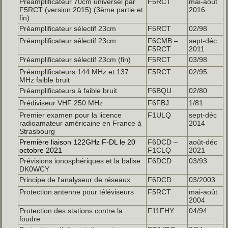
Préamplificateur 70cm universel par
F5RCT
mai-août
F5RCT (version 2015) (3ème partie et
2016
fin)
Préamplificateur sélectif 23cm
F5RCT
02/98
Préamplificateur sélectif 23cm
F6CMB –
sept-déc
F5RCT
2011
Préamplificateur sélectif 23cm (fin)
F5RCT
03/98
Préamplificateurs 144 MHz et 137
F5RCT
02/95
MHz faible bruit
Préamplificateurs à faible bruit
F6BQU
02/80
Prédiviseur VHF 250 MHz
F6FBJ
1/81
Premier examen pour la licence
F1ULQ
sept-déc
radioamateur américaine en France à
2014
Strasbourg
Première liaison 122GHz F-DL le 20
F6DCD –
août-déc
octobre 2021
F1CLQ
2021
Prévisions ionosphériques et la balise
F6DCD
03/93
DK0WCY
Principe de l'analyseur de réseaux
F6DCD
03/2003
Protection antenne pour téléviseurs
F5RCT
mai-août
2004
Protection des stations contre la
F11FHY
04/94
foudre