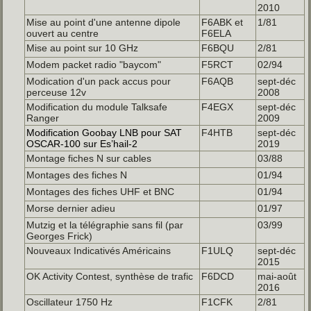
2010
Mise au point d'une antenne dipole
F6ABK et
1/81
ouvert au centre
F6ELA
Mise au point sur 10 GHz
F6BQU
2/81
Modem packet radio "baycom"
F5RCT
02/94
Modication d'un pack accus pour
F6AQB
sept-déc
perceuse 12v
2008
Modification du module Talksafe
F4EGX
sept-déc
Ranger
2009
Modification Goobay LNB pour SAT
F4HTB
sept-déc
OSCAR-100 sur Es’hail-2
2019
Montage fiches N sur cables
03/88
Montages des fiches N
01/94
Montages des fiches UHF et BNC
01/94
Morse dernier adieu
01/97
Mutzig et la télégraphie sans fil (par
03/99
Georges Frick)
Nouveaux Indicativés Américains
F1ULQ
sept-déc
2015
OK Activity Contest, synthèse de trafic
F6DCD
mai-août
2016
Oscillateur 1750 Hz
F1CFK
2/81