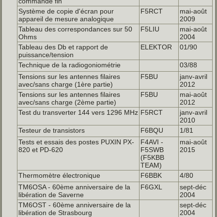
commande fin
Système de copie d'écran pour
F5RCT
mai-août
appareil de mesure analogique
2009
Tableau des correspondances sur 50
F5LIU
mai-août
Ohms
2004
Tableau des Db et rapport de
ELEKTOR
01/90
puissance/tension
Technique de la radiogoniométrie
03/88
Tensions sur les antennes filaires
F5BU
janv-avril
avec/sans charge (1ère partie)
2012
Tensions sur les antennes filaires
F5BU
mai-août
avec/sans charge (2ème partie)
2012
Test du transverter 144 vers 1296 MHz
F5RCT
janv-avril
2010
Testeur de transistors
F6BQU
1/81
Tests et essais des postes PUXIN PX-
F4AVI -
mai-août
820 et PD-620
F5SWB
2015
(F5KBB
TEAM)
Thermomètre électronique
F6BBK
4/80
TM6OSA - 60ème anniversaire de la
F6GXL
sept-déc
libération de Saverne
2004
TM6OST - 60ème anniversaire de la
sept-déc
libération de Strasbourg
2004