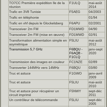
TO7CC Première expédition Ile de la
F1ULQ
mai-août
réunion
2014
Trafic en 3V8 Tunisie
F5AEG
04/2003
Trafic en téléphonie
01/94
Trafic en vhf depuis le Glockelsberg
F6APU
02/2001
Transceiver 2m FM
FD1MWD
04/90
Transceiver 2m FM (mise en œuvre)
FD1MWD
02/91
Transformation alimentation simple en
F5LIU
mai-août
asymétrique
2012
Transmission 5,7 GHz
F6BQU -
janv-sept
F6AQB -
2020
F1CLQ
Transmission des images en couleur
FC1NZE
02/89
Transverter 144MHz vers 14MHz
F6BQU
03/80
Truc et astuce
F1GWO
janv-avril
2009
Truc et astuce
F5LIU
mai-août
2010
Truc et astuce pour récupérer un
F5NWY
sept-déc
circuit imprimé
2011
Un contrôleur de télécommande
F5LIU
sept-déc
2005