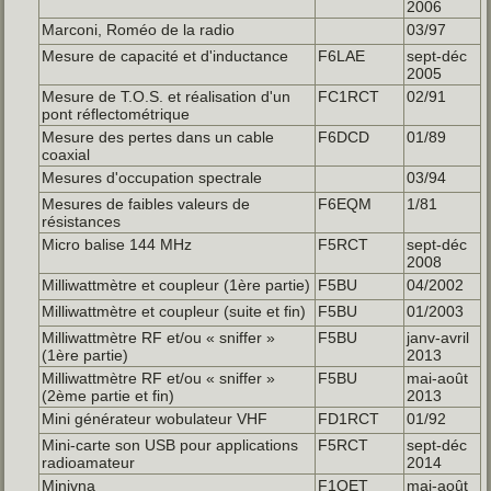
2006
Marconi, Roméo de la radio
03/97
Mesure de capacité et d'inductance
F6LAE
sept-déc
2005
Mesure de T.O.S. et réalisation d'un
FC1RCT
02/91
pont réflectométrique
Mesure des pertes dans un cable
F6DCD
01/89
coaxial
Mesures d'occupation spectrale
03/94
Mesures de faibles valeurs de
F6EQM
1/81
résistances
Micro balise 144 MHz
F5RCT
sept-déc
2008
Milliwattmètre et coupleur (1ère partie)
F5BU
04/2002
Milliwattmètre et coupleur (suite et fin)
F5BU
01/2003
Milliwattmètre RF et/ou « sniffer »
F5BU
janv-avril
(1ère partie)
2013
Milliwattmètre RF et/ou « sniffer »
F5BU
mai-août
(2ème partie et fin)
2013
Mini générateur wobulateur VHF
FD1RCT
01/92
Mini-carte son USB pour applications
F5RCT
sept-déc
radioamateur
2014
Minivna
F1OET
mai-août