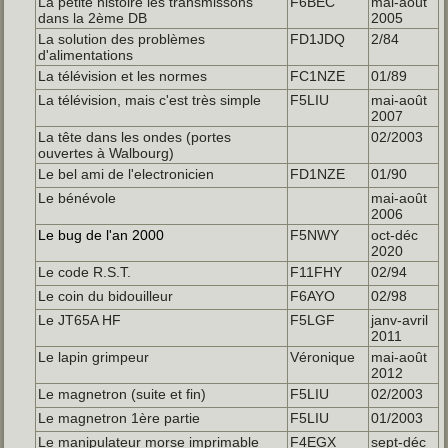
La petite histoire les transmissons
F6BEC
mai-août
dans la 2ème DB
2005
La solution des problèmes
FD1JDQ
2/84
d'alimentations
La télévision et les normes
FC1NZE
01/89
La télévision, mais c'est très simple
F5LIU
mai-août
2007
La tête dans les ondes (portes
02/2003
ouvertes à Walbourg)
Le bel ami de l'electronicien
FD1NZE
01/90
Le bénévole
mai-août
2006
Le bug de l'an 2000
F5NWY
oct-déc
2020
Le code R.S.T.
F11FHY
02/94
Le coin du bidouilleur
F6AYO
02/98
Le JT65A HF
F5LGF
janv-avril
2011
Le lapin grimpeur
Véronique
mai-août
2012
Le magnetron (suite et fin)
F5LIU
02/2003
Le magnetron 1ère partie
F5LIU
01/2003
Le manipulateur morse imprimable
F4EGX
sept-déc