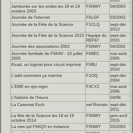
Jamborée sur les ondes les 18 et 19
F5NWY
04/2003
octobre 2003
Journée de l'internet
F5LGF
03/2002
Journée de la Fête de la Science
F1CLQ
sept-déc
2013
Journée de la Fête de la Science 2015
l'équipe du
sept-déc
REF67
2015
Journée des associations 2002
F5NWY
04/2002
Journée familiale de F5KAV - 10 juillet
F6BEC
mai-août
2005
2005
Kicad, un logiciel pour circuit imprimé
F5BU
sept-déc
2010
L'adsl comment ça marche
F1OQ
sept-déc
2004
L'EME en qrp-mgm
F4CYZ
mai-août
2006
L'histoire de l'heure
04/96
La Casemat Esch
swl Romain
sept-déc
2011
La fête de la Science les 18 et 19
F5NWY
janv-avril
octobre 2014
2015
La new qsl F6KQV en instance
F5NWY
03/2003