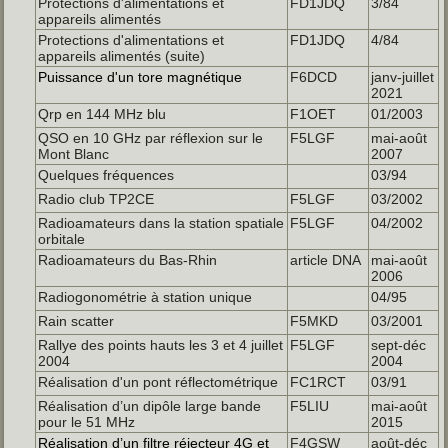
Protections d'alimentations et
FD1JDQ
3/84
appareils alimentés
Protections d'alimentations et
FD1JDQ
4/84
appareils alimentés (suite)
Puissance d'un tore magnétique
F6DCD
janv-juillet
2021
Qrp en 144 MHz blu
F1OET
01/2003
QSO en 10 GHz par réflexion sur le
F5LGF
mai-août
Mont Blanc
2007
Quelques fréquences
03/94
Radio club TP2CE
F5LGF
03/2002
Radioamateurs dans la station spatiale
F5LGF
04/2002
orbitale
Radioamateurs du Bas-Rhin
article DNA
mai-août
2006
Radiogonométrie à station unique
04/95
Rain scatter
F5MKD
03/2001
Rallye des points hauts les 3 et 4 juillet
F5LGF
sept-déc
2004
2004
Réalisation d'un pont réflectométrique
FC1RCT
03/91
Réalisation d’un dipôle large bande
F5LIU
mai-août
pour le 51 MHz
2015
Réalisation d’un filtre réjecteur 4G et
F4GSW
août-déc