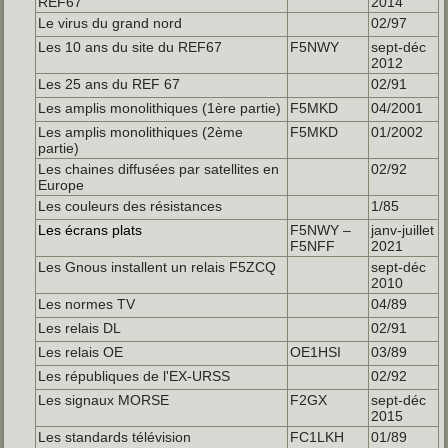
REF67
2014
Le virus du grand nord
02/97
Les 10 ans du site du REF67
F5NWY
sept-déc
2012
Les 25 ans du REF 67
02/91
Les amplis monolithiques (1ère partie)
F5MKD
04/2001
Les amplis monolithiques (2ème
F5MKD
01/2002
partie)
Les chaines diffusées par satellites en
02/92
Europe
Les couleurs des résistances
1/85
Les écrans plats
F5NWY –
janv-juillet
F5NFF
2021
Les Gnous installent un relais F5ZCQ
sept-déc
2010
Les normes TV
04/89
Les relais DL
02/91
Les relais OE
OE1HSI
03/89
Les républiques de l'EX-URSS
02/92
Les signaux MORSE
F2GX
sept-déc
2015
Les standards télévision
FC1LKH
01/89