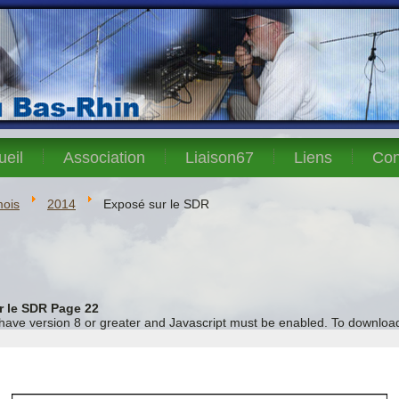
ueil
Association
Liaison67
Liens
Con
mois
2014
Exposé sur le SDR
r le SDR Page 22
 have version 8 or greater and Javascript must be enabled. To download