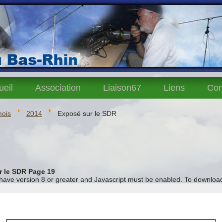
ueil
Association
Liaison67
Liens
Con
mois
2014
Exposé sur le SDR
r le SDR Page 19
 have version 8 or greater and Javascript must be enabled. To download