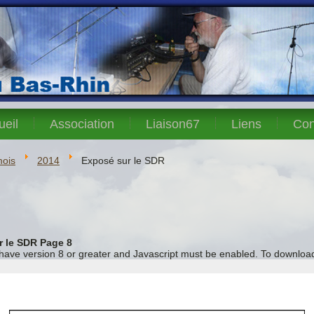
ueil
Association
Liaison67
Liens
Con
mois
2014
Exposé sur le SDR
r le SDR Page 8
 have version 8 or greater and Javascript must be enabled. To download